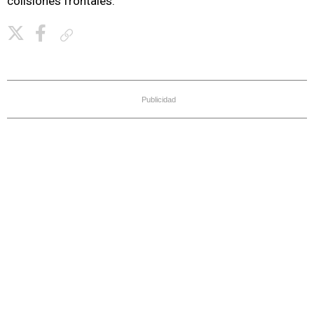
colisiones frontales.
Copiar enlace
Publicidad