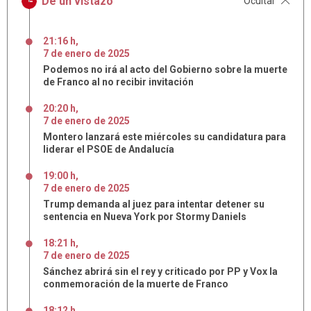
De un vistazo
Ocultar
21:16 h
,
7
de
enero
de
2025
Podemos no irá al acto del Gobierno sobre la muerte
de Franco al no recibir invitación
20:20 h
,
7
de
enero
de
2025
Montero lanzará este miércoles su candidatura para
liderar el PSOE de Andalucía
19:00 h
,
7
de
enero
de
2025
Trump demanda al juez para intentar detener su
sentencia en Nueva York por Stormy Daniels
18:21 h
,
7
de
enero
de
2025
Sánchez abrirá sin el rey y criticado por PP y Vox la
conmemoración de la muerte de Franco
18:12 h
,