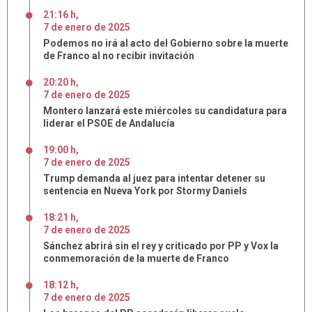
21:16 h
,
7
de
enero
de
2025
Podemos no irá al acto del Gobierno sobre la muerte
de Franco al no recibir invitación
20:20 h
,
7
de
enero
de
2025
Montero lanzará este miércoles su candidatura para
liderar el PSOE de Andalucía
19:00 h
,
7
de
enero
de
2025
Trump demanda al juez para intentar detener su
sentencia en Nueva York por Stormy Daniels
18:21 h
,
7
de
enero
de
2025
Sánchez abrirá sin el rey y criticado por PP y Vox la
conmemoración de la muerte de Franco
18:12 h
,
7
de
enero
de
2025