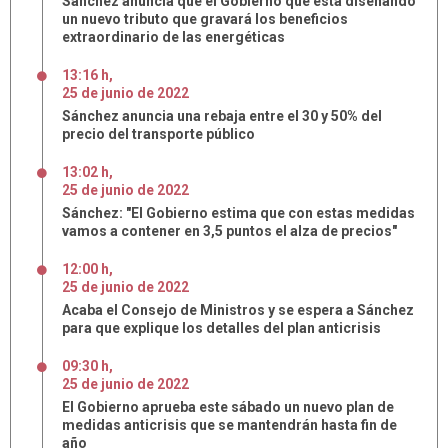
Sánchez anuncia que el Gobierno que está diseñando
un nuevo tributo que gravará los beneficios
extraordinario de las energéticas
13:16 h
,
25
de
junio
de
2022
Sánchez anuncia una rebaja entre el 30 y 50% del
precio del transporte público
13:02 h
,
25
de
junio
de
2022
Sánchez: "El Gobierno estima que con estas medidas
vamos a contener en 3,5 puntos el alza de precios"
12:00 h
,
25
de
junio
de
2022
Acaba el Consejo de Ministros y se espera a Sánchez
para que explique los detalles del plan anticrisis
09:30 h
,
25
de
junio
de
2022
El Gobierno aprueba este sábado un nuevo plan de
medidas anticrisis que se mantendrán hasta fin de
año