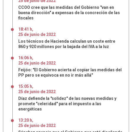
25
de
junio
de
2022
CCOO cree que las medidas del Gobierno "van en
buena dirección" a expensas de la concreción de las
fiscales
18:41 h
,
25
de
junio
de
2022
Los técnicos de Hacienda calculan un coste entre
860 y 920 millones por la bajada del IVA a la luz
16:06 h
,
25
de
junio
de
2022
Feijóo: "El Gobierno acierta al copiar las medidas del
PP pero se equivoca en no ir más allá"
15:05 h
,
25
de
junio
de
2022
Díaz defiende la "solidez" de las nuevas medidas y
promete "celeridad" para el impuesto a las
energéticas
13:20 h
,
25
de
junio
de
2022