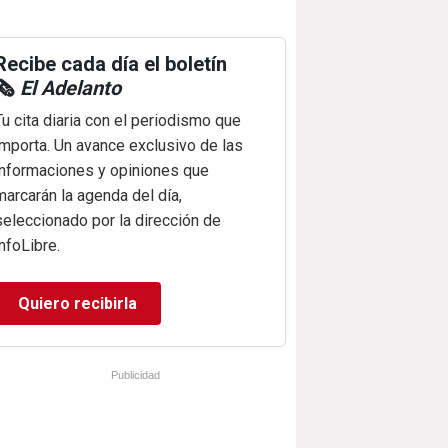
Recibe cada día el boletín
🗞️
El Adelanto
Tu cita diaria con el periodismo que
importa. Un avance exclusivo de las
informaciones y opiniones que
marcarán la agenda del día,
seleccionado por la dirección de
infoLibre.
Quiero recibirla
Publicidad