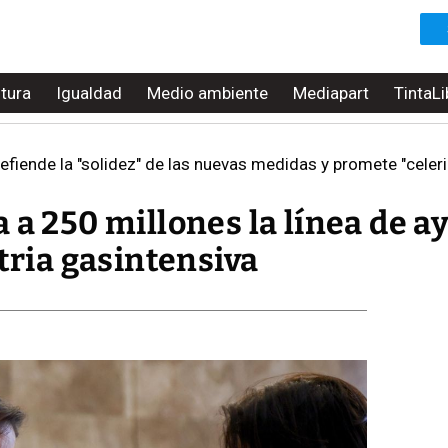
ltura
Igualdad
Medio ambiente
Mediapart
TintaLi
defiende la "solidez" de las nuevas medidas y promete "celer
 a 250 millones la línea de a
stria gasintensiva