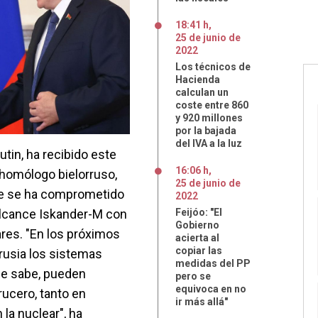
18:41 h
,
25
de
junio
de
2022
Los técnicos de
Hacienda
calculan un
coste entre 860
y 920 millones
por la bajada
del IVA a la luz
utin, ha recibido este
16:06 h
,
homólogo bielorruso,
25
de
junio
de
ue se ha comprometido
2022
 alcance Iskander-M con
Feijóo: "El
Gobierno
ares. "En los próximos
acierta al
copiar las
rusia los sistemas
medidas del PP
se sabe, pueden
pero se
equivoca en no
rucero, tanto en
ir más allá"
 la nuclear", ha