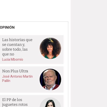
OPINIÓN
Las historias que
se cuentan y,
sobre todo, las
que no
Lucía Mbomío
Non Plus Ultra
José Antonio Martín
Pallín
El PP de los
juguetes rotos