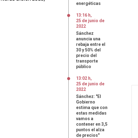
energéticas
13:16 h
,
25
de
junio
de
2022
Sánchez
anuncia una
rebaja entre el
30 y 50% del
precio del
transporte
público
13:02 h
,
25
de
junio
de
2022
Sánchez: "El
Gobierno
estima que con
estas medidas
vamos a
contener en 3,5
puntos el alza
de precios"