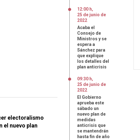
12:00 h
,
25
de
junio
de
2022
Acaba el
Consejo de
Ministros y se
espera a
Sánchez para
que explique
los detalles del
plan anticrisis
09:30 h
,
25
de
junio
de
2022
El Gobierno
aprueba este
sábado un
nuevo plan de
ecer electoralismo
medidas
n el nuevo plan
anticrisis que
se mantendrán
hasta fin de año