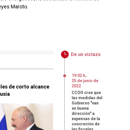
eyes Maroto.
De un vistazo
19:02 h
,
25
de
junio
de
iles de corto alcance
2022
CCOO cree que
rusia
las medidas del
Gobierno "van
en buena
dirección" a
expensas de la
concreción de
las fiscales