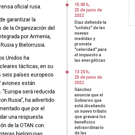
15:05 h
,
ensa oficial rusa.
25
de
junio
de
2022
e garantizar la
Díaz defiende la
 de la Organización del
"solidez" de las
nuevas
integrada por Armenia,
medidas y
 Rusia y Bielorrusia.
promete
"celeridad" para
el impuesto a
os Unidos ha
las energéticas
leares tácticas, en su
13:20 h
,
s seis países europeos
25
de
junio
de
 aviones están
2022
Sánchez
. "Europa será reducida
anuncia que el
on Rusia", ha advertido
Gobierno que
está diseñando
umentado que por el
un nuevo tributo
dar una respuesta
que gravará los
beneficios
ción de la OTAN con
extraordinario
nteras bielorrusas,
de las