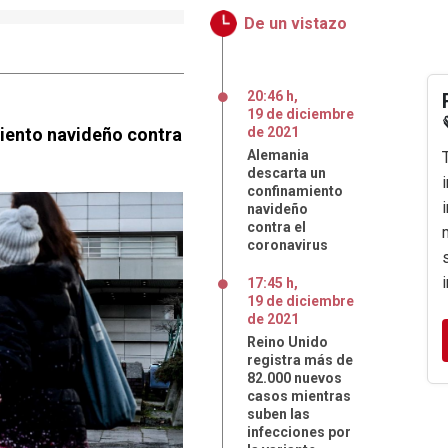
De un vistazo
20:46 h
,
19
de
diciembre
iento navideño contra
de
2021
Alemania
descarta un
confinamiento
navideño
contra el
coronavirus
17:45 h
,
19
de
diciembre
de
2021
Reino Unido
registra más de
82.000 nuevos
casos mientras
suben las
infecciones por