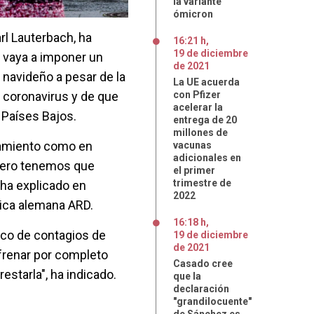
la variante
ómicron
rl Lauterbach, ha
16:21 h
,
19
de
diciembre
 vaya a imponer un
de
2021
 navideño a pesar de la
La UE acuerda
l coronavirus y de que
con Pfizer
acelerar la
 Países Bajos.
entrega de 20
millones de
namiento como en
vacunas
adicionales en
pero tenemos que
el primer
trimestre de
 ha explicado en
2022
lica alemana ARD.
16:18 h
,
co de contagios de
19
de
diciembre
de
2021
frenar por completo
Casado cree
estarla", ha indicado.
que la
declaración
"grandilocuente"