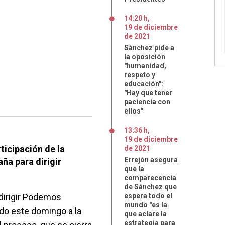
14:20 h
,
19
de
diciembre
de
2021
Sánchez pide a
la oposición
"humanidad,
respeto y
educación":
"Hay que tener
paciencia con
ellos"
13:36 h
,
19
de
diciembre
ticipación de la
de
2021
Errejón asegura
ña para dirigir
que la
comparecencia
de Sánchez que
 dirigir Podemos
espera todo el
mundo "es la
do este domingo a la
que aclare la
estrategia para