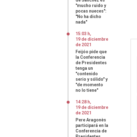
de Sánchez es
"mucho ruido y
pocas nueces":
"No ha dicho
nada"
15:03 h
,
19
de
diciembre
de
2021
Feijóo pide que
la Conferencia
de Presidentes
tenga un
"contenido
serio y sólido" y
"de momento
no lo tiene"
14:28 h
,
19
de
diciembre
de
2021
Pere Aragonès
participará en la
Conferencia de
Presidentes