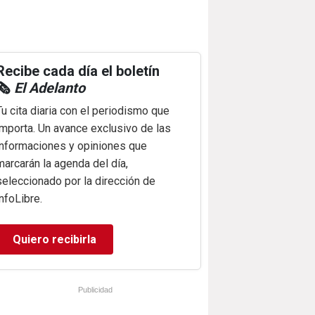
Recibe cada día el boletín
🗞️
El Adelanto
Tu cita diaria con el periodismo que
importa. Un avance exclusivo de las
informaciones y opiniones que
marcarán la agenda del día,
seleccionado por la dirección de
infoLibre.
Quiero recibirla
Publicidad