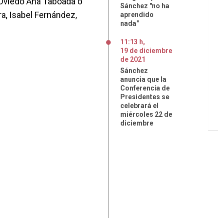
 Oviedo Ana Taboada o
Sánchez "no ha
ra, Isabel Fernández,
aprendido
nada"
11:13 h
,
19
de
diciembre
de
2021
Sánchez
anuncia que la
Conferencia de
Presidentes se
celebrará el
miércoles 22 de
diciembre