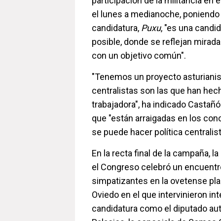
participación de la militancia en 
el lunes a medianoche, poniendo 
candidatura,
Puxu
, "es una candid
posible, donde se reflejan mirad
con un objetivo común".
"Tenemos un proyecto asturianist
centralistas son las que han hec
trabajadora", ha indicado Castañó
que "están arraigadas en los con
se puede hacer política centralist
En la recta final de la campaña, l
el Congreso celebró un encuent
simpatizantes en la ovetense pl
Oviedo en el que intervinieron in
candidatura como el diputado a