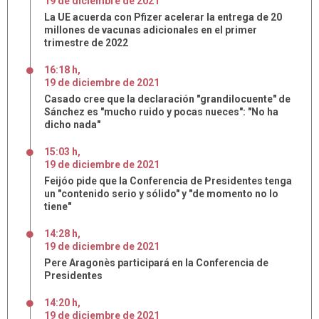
19
de
diciembre
de
2021
La UE acuerda con Pfizer acelerar la entrega de 20
millones de vacunas adicionales en el primer
trimestre de 2022
16:18 h
,
19
de
diciembre
de
2021
Casado cree que la declaración "grandilocuente" de
Sánchez es "mucho ruido y pocas nueces": "No ha
dicho nada"
15:03 h
,
19
de
diciembre
de
2021
Feijóo pide que la Conferencia de Presidentes tenga
un "contenido serio y sólido" y "de momento no lo
tiene"
14:28 h
,
19
de
diciembre
de
2021
Pere Aragonès participará en la Conferencia de
Presidentes
14:20 h
,
19
de
diciembre
de
2021