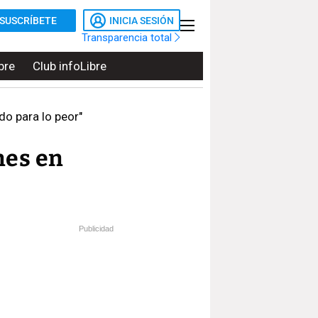
SUSCRÍBETE
INICIA SESIÓN
Transparencia total
bre
Club infoLibre
do para lo peor"
nes en
Publicidad