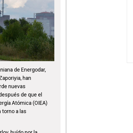
aniana de Energodar,
Zaporiyia, han
arde nuevas
después de que el
ergía Atómica (OIEA)
 torno a las
lov, huído por la