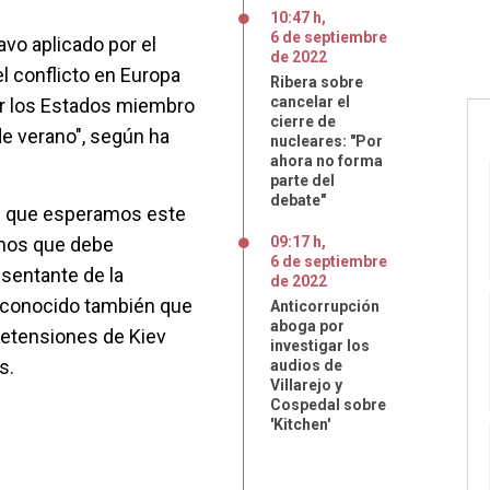
10:47 h
,
6
de
septiembre
avo aplicado por el
de
2022
l conflicto en Europa
Ribera sobre
cancelar el
or los Estados miembro
cierre de
e verano", según ha
nucleares: "Por
ahora no forma
parte del
debate"
s que esperamos este
mos que debe
09:17 h
,
6
de
septiembre
esentante de la
de
2022
reconocido también que
Anticorrupción
aboga por
retensiones de Kiev
investigar los
s.
audios de
Villarejo y
Cospedal sobre
'Kitchen'