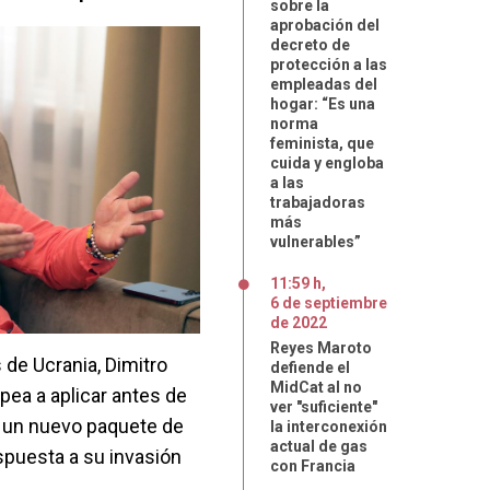
sobre la
aprobación del
decreto de
protección a las
empleadas del
hogar: “Es una
norma
feminista, que
cuida y engloba
a las
trabajadoras
más
vulnerables”
11:59 h
,
6
de
septiembre
de
2022
Reyes Maroto
 de Ucrania, Dimitro
defiende el
MidCat al no
opea a aplicar antes de
ver "suficiente"
 un nuevo paquete de
la interconexión
actual de gas
puesta a su invasión
con Francia