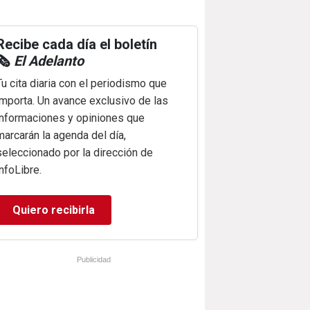
Recibe cada día el boletín
🗞️
El Adelanto
Tu cita diaria con el periodismo que
importa. Un avance exclusivo de las
informaciones y opiniones que
marcarán la agenda del día,
seleccionado por la dirección de
infoLibre.
Quiero recibirla
Publicidad