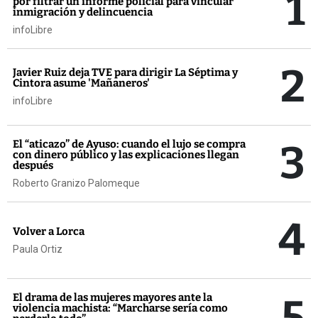
1
por filtrar un informe policial para vincular
inmigración y delincuencia
infoLibre
2
Javier Ruiz deja TVE para dirigir La Séptima y
Cintora asume 'Mañaneros'
infoLibre
3
El “aticazo” de Ayuso: cuando el lujo se compra
con dinero público y las explicaciones llegan
después
Roberto Granizo Palomeque
4
Volver a Lorca
Paula Ortiz
5
El drama de las mujeres mayores ante la
violencia machista: “Marcharse sería como