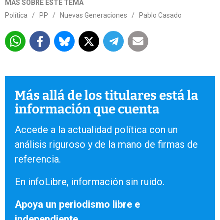
MÁS SOBRE ESTE TEMA
Política
/
PP
/
Nuevas Generaciones
/
Pablo Casado
Más allá de los titulares está la
información que cuenta
Accede a la actualidad política con un
análisis riguroso y de la mano de firmas de
referencia.
En infoLibre, información sin ruido.
Apoya un periodismo libre e
independiente.