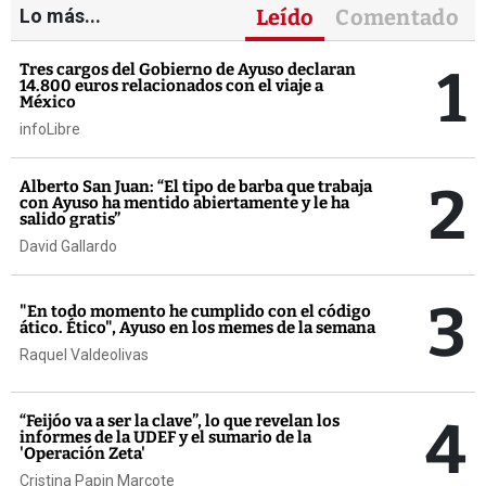
Lo más...
Leído
Comentado
1
Tres cargos del Gobierno de Ayuso declaran
14.800 euros relacionados con el viaje a
México
infoLibre
2
Alberto San Juan: “El tipo de barba que trabaja
con Ayuso ha mentido abiertamente y le ha
salido gratis”
David Gallardo
3
"En todo momento he cumplido con el código
ático. Ético", Ayuso en los memes de la semana
Raquel Valdeolivas
4
“Feijóo va a ser la clave”, lo que revelan los
informes de la UDEF y el sumario de la
'Operación Zeta'
Cristina Papin Marcote