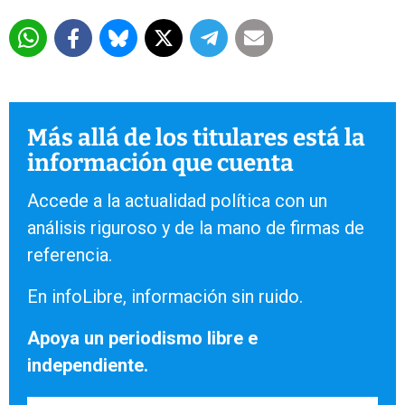
Más allá de los titulares está la
información que cuenta
Accede a la actualidad política con un
análisis riguroso y de la mano de firmas de
referencia.
En infoLibre, información sin ruido.
Apoya un periodismo libre e
independiente.