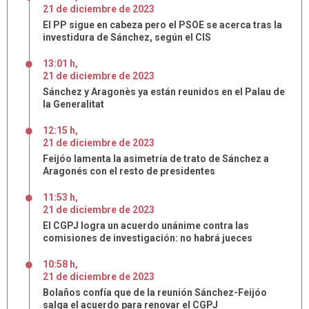
21
de
diciembre
de
2023
El PP sigue en cabeza pero el PSOE se acerca tras la
investidura de Sánchez, según el CIS
13:01 h
,
21
de
diciembre
de
2023
Sánchez y Aragonès ya están reunidos en el Palau de
la Generalitat
12:15 h
,
21
de
diciembre
de
2023
Feijóo lamenta la asimetría de trato de Sánchez a
Aragonés con el resto de presidentes
11:53 h
,
21
de
diciembre
de
2023
El CGPJ logra un acuerdo unánime contra las
comisiones de investigación: no habrá jueces
10:58 h
,
21
de
diciembre
de
2023
Bolaños confía que de la reunión Sánchez-Feijóo
salga el acuerdo para renovar el CGPJ