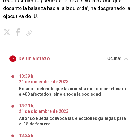
reconocimiento puede ser el revulsivo electoral que
decante la balanza hacia la izquierda", ha desgranado la
ejecutiva de IU.
Copiar enlace
De un vistazo
Ocultar
13:39 h
,
21
de
diciembre
de
2023
Bolaños defiende que la amnistía no solo beneficiará
a 400 afectados, sino a toda la sociedad
13:29 h
,
21
de
diciembre
de
2023
Alfonso Rueda convoca las elecciones gallegas para
el 18 de febrero
13:26 h
,