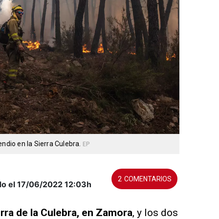
endio en la Sierra Culebra.
EP
2
do el 17/06/2022
12:03h
erra de la Culebra, en Zamora
, y los dos