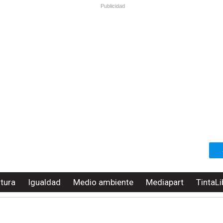
Publicidad
ltura
Igualdad
Medio ambiente
Mediapart
TintaLi