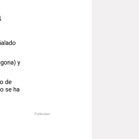
n
ñalado
agona) y
no de
no se ha
Publicidad