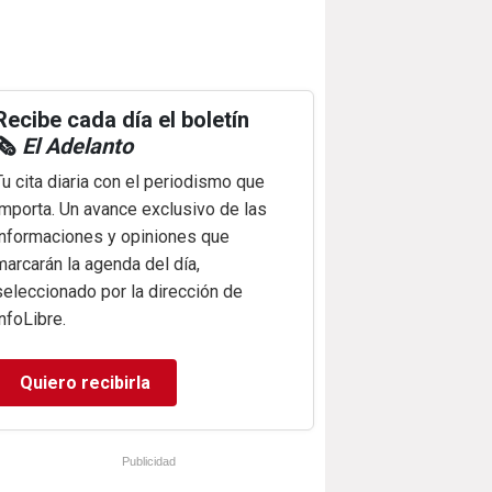
Recibe cada día el boletín
🗞️
El Adelanto
Tu cita diaria con el periodismo que
importa. Un avance exclusivo de las
informaciones y opiniones que
marcarán la agenda del día,
seleccionado por la dirección de
infoLibre.
Quiero recibirla
Publicidad