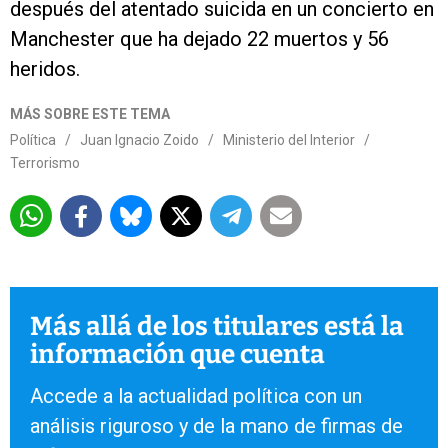
después del atentado suicida en un concierto en
Manchester que ha dejado 22 muertos y 56
heridos.
MÁS SOBRE ESTE TEMA
Política
/
Juan Ignacio Zoido
/
Ministerio del Interior
/
Terrorismo
Más allá de los titulares está la
información que cuenta
Accede a la actualidad política con un
análisis riguroso y de la mano de firmas de