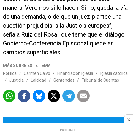
manera. Veremos si lo hacen. Si no, queda la vía
de una demanda, o de que un juez plantee una
cuestión prejudicial a la Justicia europea”,
señala Ruiz del Rosal, que teme que el diálogo
Gobierno-Conferencia Episcopal quede en
cambios superficiales.
MÁS SOBRE ESTE TEMA
Política
/
Carmen Calvo
/
Financiación Iglesia
/
Iglesia católica
/
Justicia
/
Laicidad
/
Sentencias
/
Tribunal de Cuentas
Más allá de los titulares está la
Publicidad