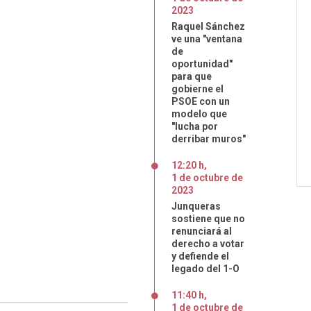
2023
Raquel Sánchez
ve una "ventana
de
oportunidad"
para que
gobierne el
PSOE con un
modelo que
"lucha por
derribar muros"
12:20 h
,
1
de
octubre
de
2023
Junqueras
sostiene que no
renunciará al
derecho a votar
y defiende el
legado del 1-O
11:40 h
,
1
de
octubre
de