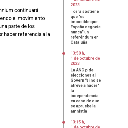
2023
mnium continuará
Torra sostiene
que "es
ciendo el movimiento
imposible que
una parte de los
España negocie
nunca" un
r hacer referencia a la
referéndum en
Cataluña
13:50 h
,
1
de
octubre
de
2023
La ANC pide
elecciones al
Govern "si no se
atreve a hacer"
la
independencia
en caso de que
se apruebe la
amnistía
13:15 h
,
1
de
octubre
de