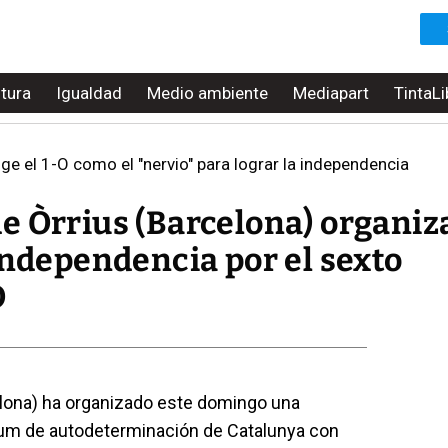
ltura
Igualdad
Medio ambiente
Mediapart
TintaLi
e el 1-O como el "nervio" para lograr la independencia
e Òrrius (Barcelona) organiz
independencia por el sexto
O
elona) ha organizado este domingo una
dum de autodeterminación de Catalunya con