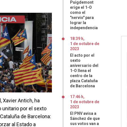
Puigdemont
erige el 1-O
como el
"nervio" para
lograr la
independencia
18:39 h
,
1
de
octubre
de
2023
El acto por el
sexto
aniversario del
1-O llena el
centro de la
plaza Cataluña
de Barcelona
17:46 h
,
 Xavier Antich, ha
1
de
octubre
de
2023
 unitario por el sexto
El PNV avisa a
e Cataluña de Barcelona:
Sánchez de que
rzar al Estado a
sus votos van a