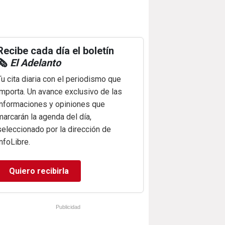
Recibe cada día el boletín
🗞️
El Adelanto
Tu cita diaria con el periodismo que
importa. Un avance exclusivo de las
informaciones y opiniones que
marcarán la agenda del día,
seleccionado por la dirección de
infoLibre.
Quiero recibirla
Publicidad