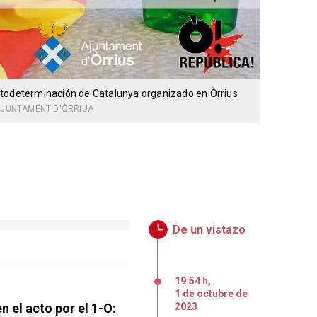
utodeterminación de Catalunya organizado en Òrrius
JUNTAMENT D'ÒRRIUA
De un vistazo
19:54 h
,
1
de
octubre
de
n el acto por el 1-O:
2023