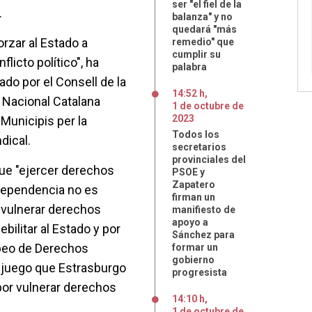
ser "el fiel de la
.
balanza" y no
quedará "más
rzar al Estado a
remedio" que
cumplir su
licto político", ha
palabra
do por el Consell de la
14:52 h
,
 Nacional Catalana
1
de
octubre
de
2023
Municipis per la
Todos los
dical.
secretarios
provinciales del
ue "ejercer derechos
PSOE y
Zapatero
ndependencia no es
firman un
s vulnerar derechos
manifiesto de
apoyo a
ilitar al Estado y por
Sánchez para
opeo de Derechos
formar un
gobierno
juego que Estrasburgo
progresista
or vulnerar derechos
14:10 h
,
1
de
octubre
de