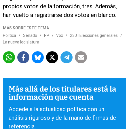
propios votos de la formación, tres. Además,
han vuelto a registrarse dos votos en blanco.
MÁS SOBRE ESTE TEMA
Política
/
Senado
/
PP
/
Vox
/
23J | Elecciones generales
/
La nueva legislatura
Más allá de los titulares está la
información que cuenta
Accede a la actualidad política con un
análisis riguroso y de la mano de firmas de
referencia.