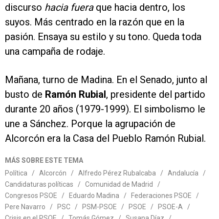
discurso
hacia fuera
que hacia dentro, los
suyos. Más centrado en la razón que en la
pasión. Ensaya su estilo y su tono. Queda toda
una campaña de rodaje.
Mañana, turno de Madina. En el Senado, junto al
busto de
Ramón Rubial
, presidente del partido
durante 20 años (1979-1999). El simbolismo le
une a Sánchez. Porque la agrupación de
Alcorcón era la Casa del Pueblo Ramón Rubial.
MÁS SOBRE ESTE TEMA
Política
/
Alcorcón
/
Alfredo Pérez Rubalcaba
/
Andalucía
/
Candidaturas políticas
/
Comunidad de Madrid
/
Congresos PSOE
/
Eduardo Madina
/
Federaciones PSOE
/
Pere Navarro
/
PSC
/
PSM-PSOE
/
PSOE
/
PSOE-A
/
Crisis en el PSOE
/
Tomás Gómez
/
Susana Díaz
/