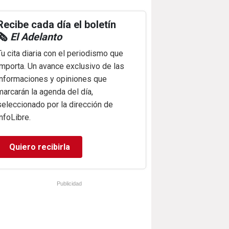
Recibe cada día el boletín
🗞️
El Adelanto
Tu cita diaria con el periodismo que
importa. Un avance exclusivo de las
informaciones y opiniones que
marcarán la agenda del día,
seleccionado por la dirección de
infoLibre.
Quiero recibirla
Publicidad