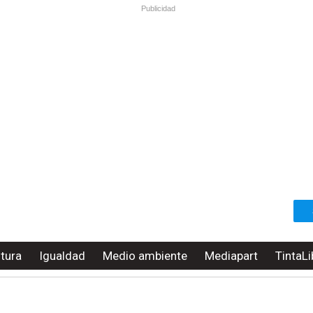
Publicidad
ltura
Igualdad
Medio ambiente
Mediapart
TintaLi