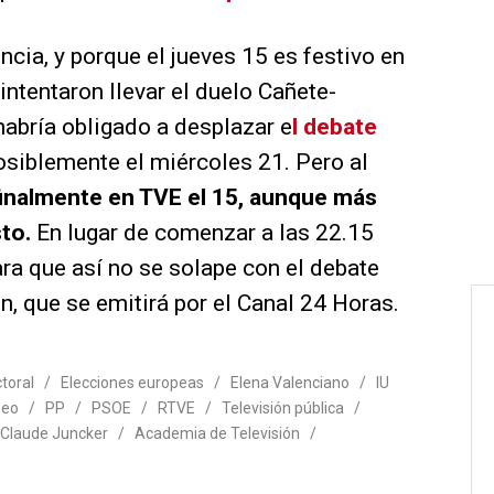
cia, y porque el jueves 15 es festivo en
 intentaron llevar el duelo Cañete-
habría obligado a desplazar e
l debate
posiblemente el miércoles 21. Pero al
 finalmente en TVE el 15, aunque más
sto.
En lugar de comenzar a las 22.15
ara que así no se solape con el debate
n, que se emitirá por el Canal 24 Horas.
toral
/
Elecciones europeas
/
Elena Valenciano
/
IU
peo
/
PP
/
PSOE
/
RTVE
/
Televisión pública
/
Claude Juncker
/
Academia de Televisión
/