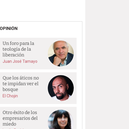
OPINIÓN
Un foro para la
teología de la
liberación
Juan José Tamayo
Que los áticos no
te impidan ver el
bosque
El Chojin
Otro éxito de los
empresarios del
miedo