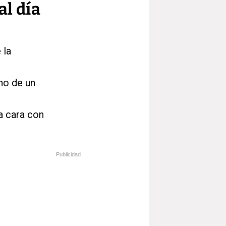
al día
 la
no de un
a cara con
Publicidad