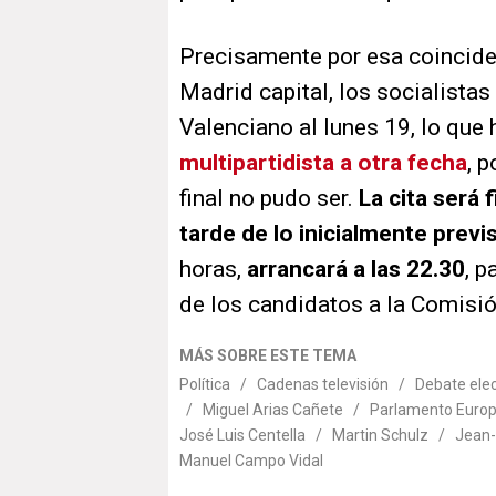
Precisamente por esa coinciden
Madrid capital, los socialistas
Valenciano al lunes 19, lo que 
multipartidista a otra fecha
, 
final no pudo ser.
La cita será
tarde de lo inicialmente previ
horas,
arrancará a las 22.30
, p
de los candidatos a la Comisió
MÁS SOBRE ESTE TEMA
Política
/
Cadenas televisión
/
Debate elec
/
Miguel Arias Cañete
/
Parlamento Euro
José Luis Centella
/
Martin Schulz
/
Jean-
Manuel Campo Vidal