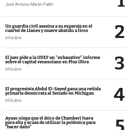
1
José Antonio Martín Pallín
2
Un guardia civil asesina a su expareja en el
cuartel de Llanes y muere abatido a tiros
infoLibre
3
El juez pide a la UDEF un "exhaustivo" informe
sobre el capital venezolano en Plus Ultra
infoLibre
4
El progresista Abdul El-Sayed gana una reñida
primaria demócrata al Senado en Míchigan
infoLibre
5
Ayuso niega que el ático de Chamberí fuera
para ella y acusa de utilizar la polémica para
“hacer daño”