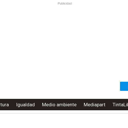
Publicidad
ltura
Igualdad
Medio ambiente
Mediapart
TintaLi