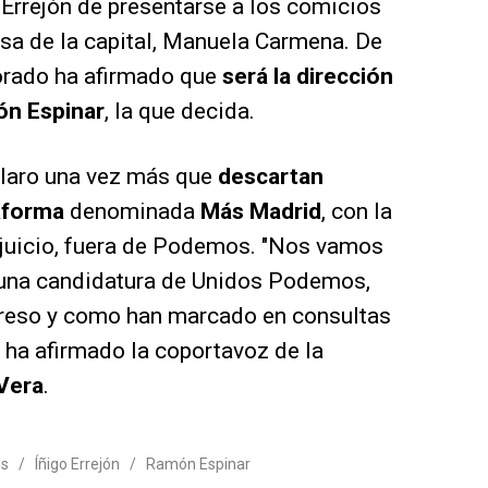
 Errejón de presentarse a los comicios
esa de la capital, Manuela Carmena. De
morado ha afirmado que
será la dirección
n Espinar
, la que decida.
 claro una vez más que
descartan
aforma
denominada
Más Madrid
, con la
u juicio, fuera de Podemos. "Nos vamos
 una candidatura de Unidos Podemos,
reso y como han marcado en consultas
, ha afirmado la coportavoz de la
Vera
.
s
/
Íñigo Errejón
/
Ramón Espinar