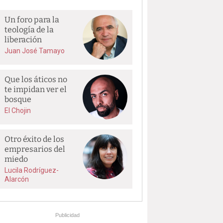
Un foro para la
teología de la
liberación
Juan José Tamayo
Que los áticos no
te impidan ver el
bosque
El Chojin
Otro éxito de los
empresarios del
miedo
Lucila Rodríguez-
Alarcón
Publicidad