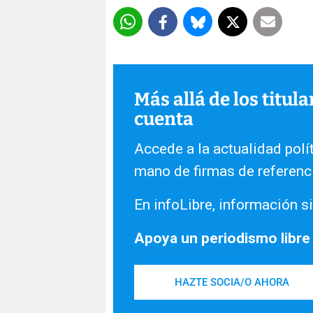
Más allá de los titul
cuenta
Accede a la actualidad polít
mano de firmas de referenc
En infoLibre, información si
Apoya un periodismo libre
HAZTE SOCIA/O AHORA