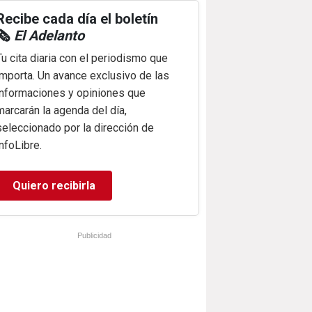
Recibe cada día el boletín
🗞️
El Adelanto
Tu cita diaria con el periodismo que
importa. Un avance exclusivo de las
informaciones y opiniones que
marcarán la agenda del día,
seleccionado por la dirección de
infoLibre.
Quiero recibirla
Publicidad