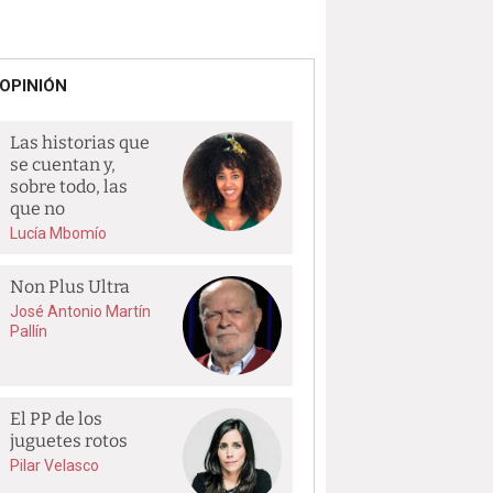
OPINIÓN
Las historias que
se cuentan y,
sobre todo, las
que no
Lucía Mbomío
Non Plus Ultra
José Antonio Martín
Pallín
El PP de los
juguetes rotos
Pilar Velasco