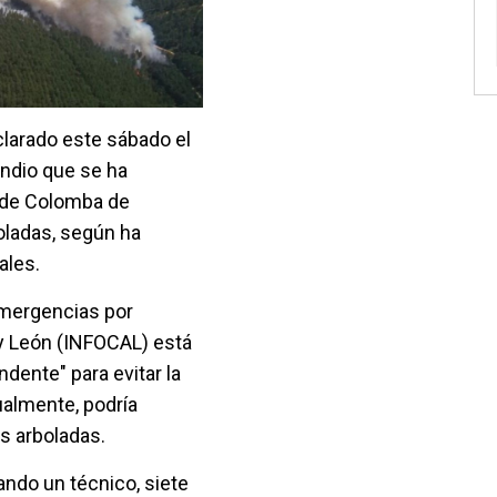
clarado este sábado el
endio que se ha
a de Colomba de
oladas, según ha
ales.
 Emergencias por
 y León (INFOCAL) está
dente" para evitar la
ualmente, podría
s arboladas.
ando un técnico, siete