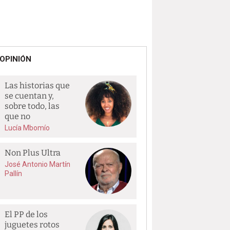
OPINIÓN
Las historias que
se cuentan y,
sobre todo, las
que no
Lucía Mbomío
Non Plus Ultra
José Antonio Martín
Pallín
El PP de los
juguetes rotos