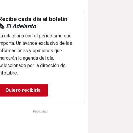
Recibe cada día el boletín
🗞️
El Adelanto
Tu cita diaria con el periodismo que
importa. Un avance exclusivo de las
informaciones y opiniones que
marcarán la agenda del día,
seleccionado por la dirección de
infoLibre.
Quiero recibirla
Publicidad