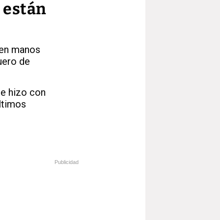
 están
n en manos
uero de
se hizo con
ltimos
Publicidad