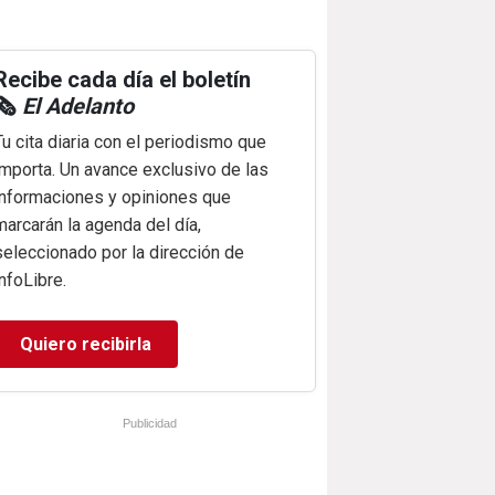
Recibe cada día el boletín
🗞️
El Adelanto
Tu cita diaria con el periodismo que
importa. Un avance exclusivo de las
informaciones y opiniones que
marcarán la agenda del día,
seleccionado por la dirección de
infoLibre.
Quiero recibirla
Publicidad