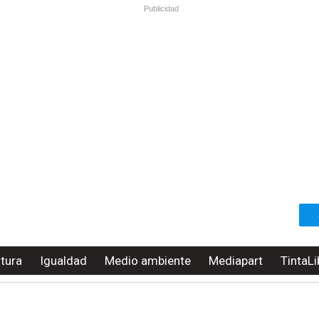
Publicidad
ltura
Igualdad
Medio ambiente
Mediapart
TintaLi