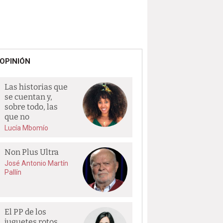
OPINIÓN
Las historias que
se cuentan y,
sobre todo, las
que no
Lucía Mbomío
Non Plus Ultra
José Antonio Martín
Pallín
El PP de los
juguetes rotos