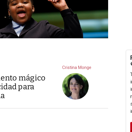
Cristina Monge
miento mágico
cidad para
da