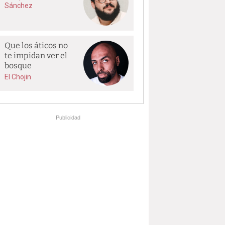
Sánchez
Que los áticos no
te impidan ver el
bosque
El Chojin
Publicidad