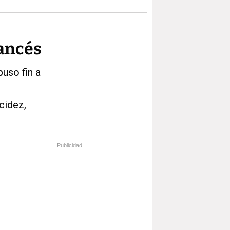
rancés
puso fin a
acidez,
Publicidad