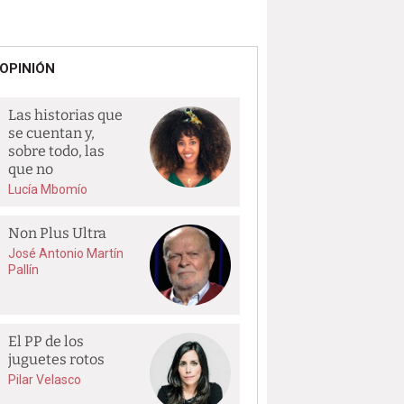
OPINIÓN
Las historias que
se cuentan y,
sobre todo, las
que no
Lucía Mbomío
Non Plus Ultra
José Antonio Martín
Pallín
El PP de los
juguetes rotos
Pilar Velasco