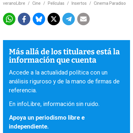
veranoLibre
/
Cine
/
Películas
/
Insertos
/
Cinema Paradiso
Más allá de los titulares está la
información que cuenta
Accede a la actualidad política con un
análisis riguroso y de la mano de firmas de
referencia.
En infoLibre, información sin ruido.
Apoya un periodismo libre e
independiente.