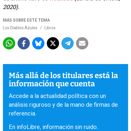
2020).
MÁS SOBRE ESTE TEMA
Los Diablos Azules
/
Libros
Más allá de los titulares está la
información que cuenta
Accede a la actualidad política con un
análisis riguroso y de la mano de firmas de
referencia.
En infoLibre, información sin ruido.