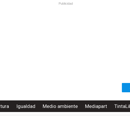
Publicidad
ltura
Igualdad
Medio ambiente
Mediapart
TintaLi