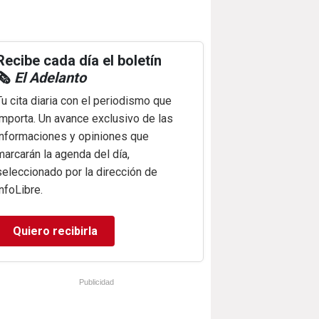
Recibe cada día el boletín
🗞️
El Adelanto
Tu cita diaria con el periodismo que
importa. Un avance exclusivo de las
informaciones y opiniones que
marcarán la agenda del día,
seleccionado por la dirección de
infoLibre.
Quiero recibirla
Publicidad