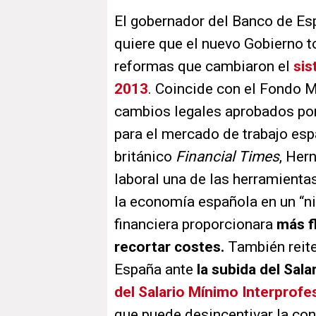
El gobernador del Banco de Es
quiere que el nuevo Gobierno t
reformas que cambiaron el
sis
2013
. Coincide con el Fondo M
cambios legales aprobados por
para el mercado de trabajo esp
británico
Financial Times
, Her
laboral una de las herramienta
la economía española en un “niv
financiera proporcionara
más f
recortar costes.
También reite
España ante
la subida del Sal
del Salario Mínimo Interprofe
que puede desincentivar la co