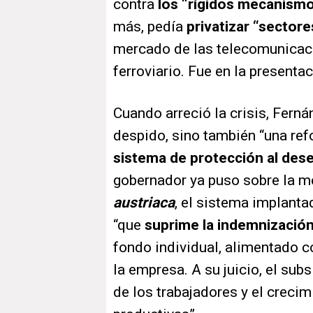
contra
los “rígidos mecanismo
más, pedía
privatizar “sectore
mercado de las telecomunicacio
ferroviario. Fue en la presenta
Cuando arreció la crisis, Fern
despido, sino también “una ref
sistema de protección al de
gobernador ya puso sobre la 
austriaca
, el sistema implanta
“que
suprime la indemnizació
fondo individual, alimentado c
la empresa. A su juicio, el sub
de los trabajadores y el creci