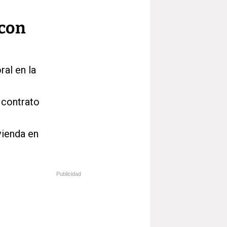
 con
al en la
 contrato
vienda en
Publicidad