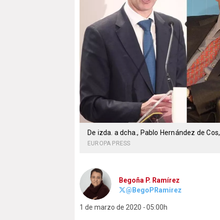
De izda. a dcha., Pablo Hernández de Cos
EUROPA PRESS
Begoña P. Ramírez
@BegoPRamirez
1 de marzo de 2020
05:00h