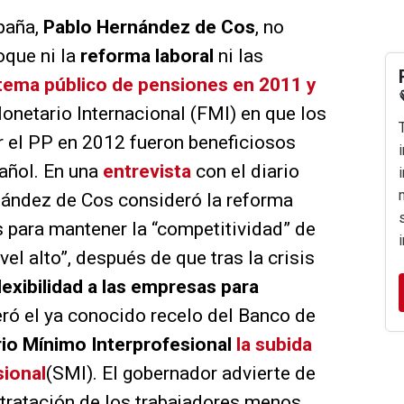
paña,
Pablo Hernández de Cos
, no
oque ni la
reforma laboral
ni las
tema público de pensiones en 2011 y
onetario Internacional (FMI) en que los
 el PP en 2012 fueron beneficiosos
añol. En una
entrevista
con el diario
nández de Cos consideró la reforma
s para mantener la “competitividad” de
el alto”, después de que tras la crisis
lexibilidad a las empresas para
ró el ya conocido recelo del Banco de
ario Mínimo Interprofesional
la subida
sional
(SMI). El gobernador advierte de
ntratación de los trabajadores menos