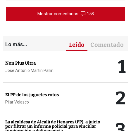
Mostrar comentarios
158
Lo más...
Leído
Comentado
1
Non Plus Ultra
José Antonio Martín Pallín
2
El PP de los juguetes rotos
Pilar Velasco
3
La alcaldesa de Alcalá de Henares (PP), a juicio
por filtrar un informe policial para vincular
inmigración y delincuencia