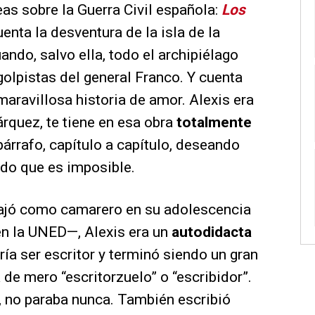
s sobre la Guerra Civil española:
Los
cuenta la desventura de la isla de la
ndo, salvo ella, todo el archipiélago
olpistas del general Franco. Y cuenta
maravillosa historia de amor. Alexis era
rquez, te tiene en esa obra
totalmente
a párrafo, capítulo a capítulo, deseando
tado que es imposible.
ajó como camarero en su adolescencia
 en la UNED—, Alexis era un
autodidacta
uería ser escritor y terminó siendo un gran
a de mero “escritorzuelo” o “escribidor”.
, no paraba nunca. También escribió