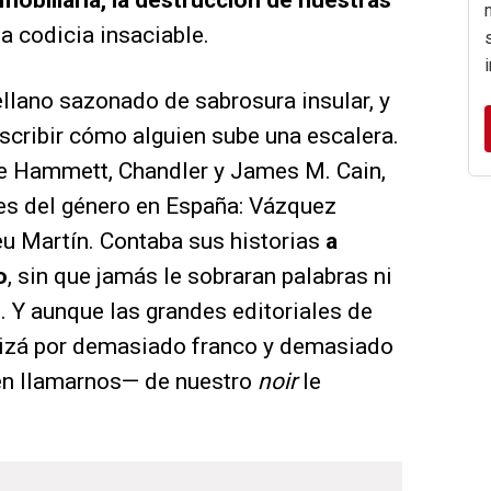
mobiliaria, la destrucción de nuestras
a codicia insaciable.
ellano sazonado de sabrosura insular, y
escribir cómo alguien sube una escalera.
de Hammett, Chandler y James M. Cain,
res del género en España: Vázquez
u Martín. Contaba sus historias
a
o
, sin que jamás le sobraran palabras ni
. Y aunque las grandes editoriales de
quizá por demasiado franco y demasiado
eren llamarnos— de nuestro
noir
le