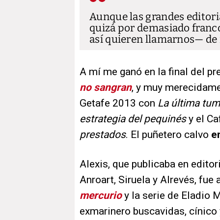
Aunque las grandes editoria
quizá por demasiado franco
así quieren llamarnos— de 
A mí me ganó en la final del 
no sangran
, y muy merecidame
Getafe 2013 con
La última tum
estrategia del pequinés
y el C
prestados
. El puñetero calvo
e
Alexis, que publicaba en edito
Anroart, Siruela y Alrevés, fue
mercurio
y la serie de Eladio 
exmarinero buscavidas, cínico y