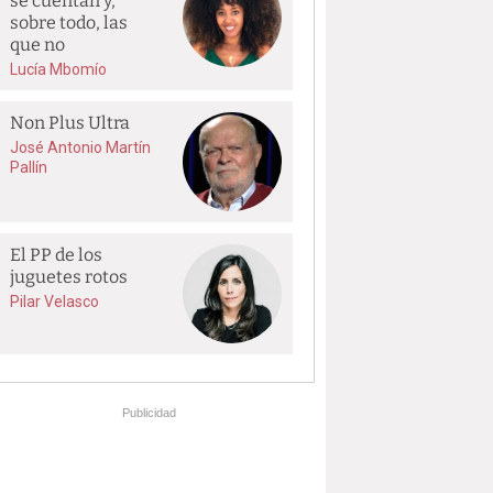
se cuentan y,
sobre todo, las
que no
Lucía Mbomío
Non Plus Ultra
José Antonio Martín
Pallín
El PP de los
juguetes rotos
Pilar Velasco
Publicidad