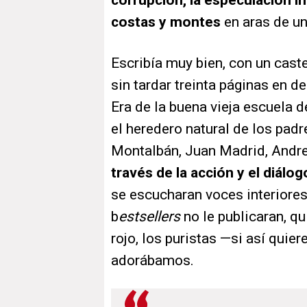
corrupción, la especulación in
costas y montes
en aras de un
Escribía muy bien, con un cast
sin tardar treinta páginas en d
Era de la buena vieja escuela 
el heredero natural de los pad
Montalbán, Juan Madrid, Andre
través de la acción y el diálog
se escucharan voces interiores
b
estsellers
no
le publicaran, 
rojo, los puristas —si así qui
adorábamos.