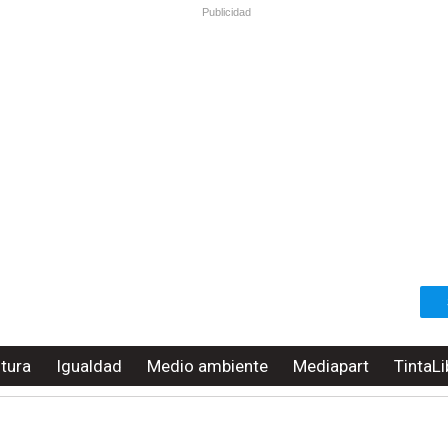
Publicidad
ltura
Igualdad
Medio ambiente
Mediapart
TintaLi