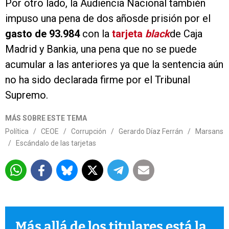
Por otro lado, la Audiencia Nacional también
impuso una pena de dos añosde prisión por el
gasto de 93.984
con la
tarjeta
black
de Caja
Madrid y Bankia, una pena que no se puede
acumular a las anteriores ya que la sentencia aún
no ha sido declarada firme por el Tribunal
Supremo.
MÁS SOBRE ESTE TEMA
Política
/
CEOE
/
Corrupción
/
Gerardo Díaz Ferrán
/
Marsans
/
Escándalo de las tarjetas
Más allá de los titulares está la