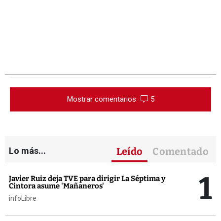
Mostrar comentarios
5
Lo más...
Leído
Comentado
1
Javier Ruiz deja TVE para dirigir La Séptima y
Cintora asume 'Mañaneros'
infoLibre