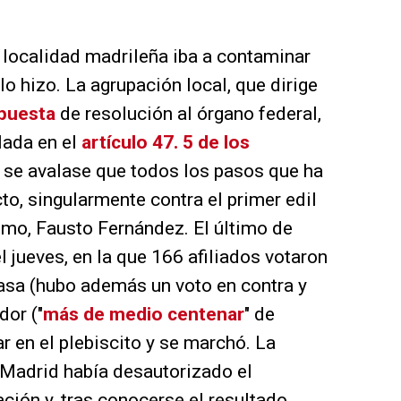
la localidad madrileña iba a contaminar
 lo hizo. La agrupación local, que dirige
puesta
de resolución al órgano federal,
lada en el
artículo 47. 5 de los
ue se avalase que todos los pasos que ha
to, singularmente contra el primer edil
smo, Fausto Fernández. El último de
l jueves, en la que 166 afiliados votaron
asa (hubo además un voto en contra y
dor ("
más de medio centenar
" de
ar en el plebiscito y se marchó. La
Madrid había desautorizado el
ción y, tras conocerse el resultado,