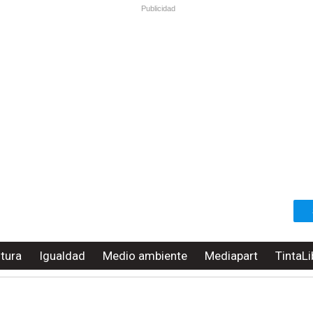
Publicidad
ltura
Igualdad
Medio ambiente
Mediapart
TintaLi