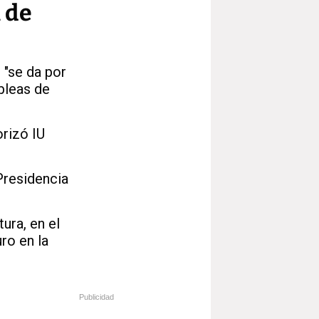
a de
 "se da por
bleas de
orizó IU
Presidencia
ura, en el
ro en la
Publicidad