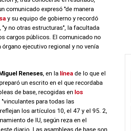
n un comunicado expresó "de manera
sa
y su equipo de gobierno y recordó
 "y no otras estructuras", la facultada
 los cargos públicos. El comunicado no
 órgano ejecutivo regional y no venía
Miguel Reneses
, en la
línea
de lo que el
 preparó un escrito en el que recordaba
leas de base, recogidas en
los
n "vinculantes para todas las
flejan los artículos 10, el 47 y el 95. 2,
namiento de IU, según reza en el
este diario. Las asambleas de base son