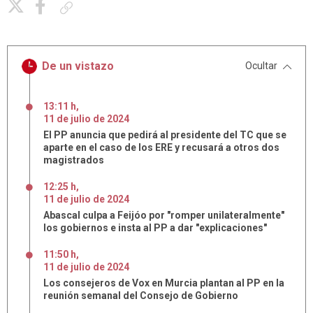
Copiar enlace
De un vistazo
Ocultar
13:11 h
,
11
de
julio
de
2024
El PP anuncia que pedirá al presidente del TC que se
aparte en el caso de los ERE y recusará a otros dos
magistrados
12:25 h
,
11
de
julio
de
2024
Abascal culpa a Feijóo por "romper unilateralmente"
los gobiernos e insta al PP a dar "explicaciones"
11:50 h
,
11
de
julio
de
2024
Los consejeros de Vox en Murcia plantan al PP en la
reunión semanal del Consejo de Gobierno