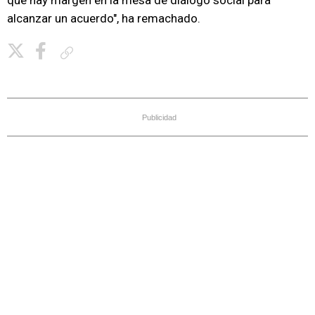
que hay margen en la mesa de diálogo social para
alcanzar un acuerdo", ha remachado.
Copiar enlace
Publicidad