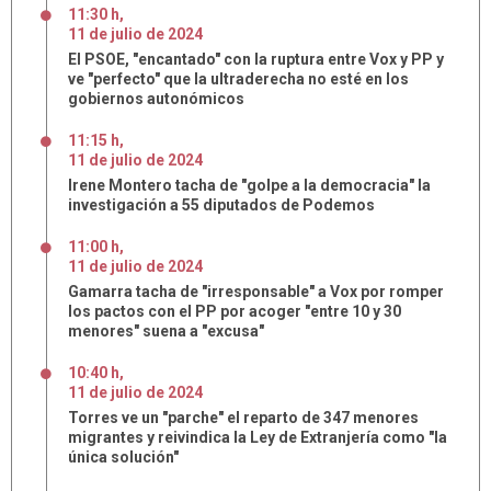
11:30 h
,
11
de
julio
de
2024
El PSOE, "encantado" con la ruptura entre Vox y PP y
ve "perfecto" que la ultraderecha no esté en los
gobiernos autonómicos
11:15 h
,
11
de
julio
de
2024
Irene Montero tacha de "golpe a la democracia" la
investigación a 55 diputados de Podemos
11:00 h
,
11
de
julio
de
2024
Gamarra tacha de "irresponsable" a Vox por romper
los pactos con el PP por acoger "entre 10 y 30
menores" suena a "excusa"
10:40 h
,
11
de
julio
de
2024
Torres ve un "parche" el reparto de 347 menores
migrantes y reivindica la Ley de Extranjería como "la
única solución"