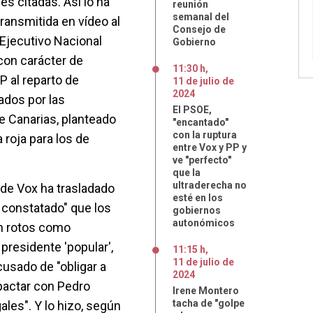
es citadas. Así lo ha
reunión
semanal del
ransmitida en vídeo al
Consejo de
 Ejecutivo Nacional
Gobierno
con carácter de
11:30 h
,
P al reparto de
11
de
julio
de
2024
dos por las
El PSOE,
de Canarias, planteado
"encantado"
con la ruptura
a roja para los de
entre Vox y PP y
ve "perfecto"
que la
ultraderecha no
 de Vox ha trasladado
esté en los
a constatado" que los
gobiernos
autonómicos
án rotos como
presidente 'popular',
11:15 h
,
11
de
julio
de
cusado de "obligar a
2024
pactar con Pedro
Irene Montero
tacha de "golpe
les". Y lo hizo, según