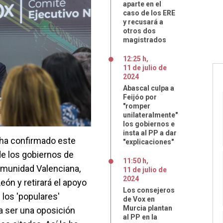
aparte en el
caso de los ERE
y recusará a
otros dos
magistrados
12:25 h
,
11
de
julio
de
2024
Abascal culpa a
Feijóo por
"romper
unilateralmente"
los gobiernos e
insta al PP a dar
, ha confirmado este
"explicaciones"
de los gobiernos de
11:50 h
,
omunidad Valenciana,
11
de
julio
de
2024
eón y retirará el apoyo
Los consejeros
 los 'populares'
de Vox en
Murcia plantan
 a ser una oposición
al PP en la