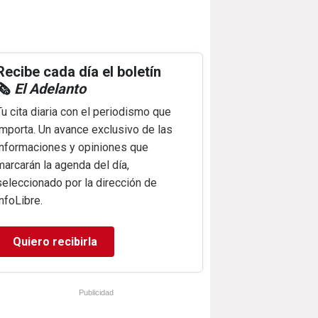
Recibe cada día el boletín
🗞️
El Adelanto
Tu cita diaria con el periodismo que
importa. Un avance exclusivo de las
informaciones y opiniones que
marcarán la agenda del día,
seleccionado por la dirección de
infoLibre.
Quiero recibirla
Publicidad