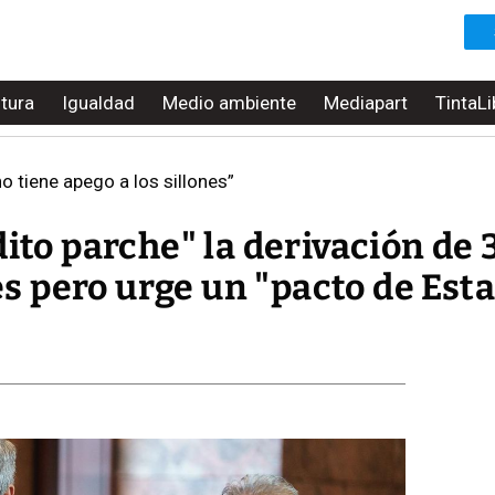
ltura
Igualdad
Medio ambiente
Mediapart
TintaLi
o tiene apego a los sillones”
dito parche" la derivación de 
 pero urge un "pacto de Esta