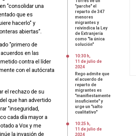
Torres ve un
en "consolidar una
"parche" el
reparto de 347
mentado que es
menores
iere hacerlo" y
migrantes y
reivindica la Ley
onteras abiertas”.
de Extranjería
como "la única
sado "primero de
solución"
s acuerdos en las
10:30 h
,
metido contra el líder
11
de
julio
de
2024
mente con el autócrata
Rego admite que
el acuerdo de
reparto de
migrantes es
ar el rechazo de su
"manifiestamente
 del que han advertido
insuficiente" y
urge un "salto
erar "inseguridad,
cualitativo"
co cada día mayor a
10:25 h
,
votado a Vox y me
11
de
julio
de
inúe la invasión de
2024