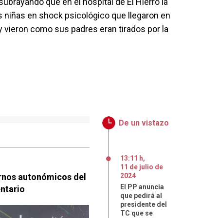
ubrayando que en el hospital de El Hierro la
s niñas en shock psicológico que llegaron en
 vieron como sus padres eran tirados por la
De un vistazo
13:11 h
,
11
de
julio
de
rnos autonómicos del
2024
El PP anuncia
entario
que pedirá al
presidente del
TC que se