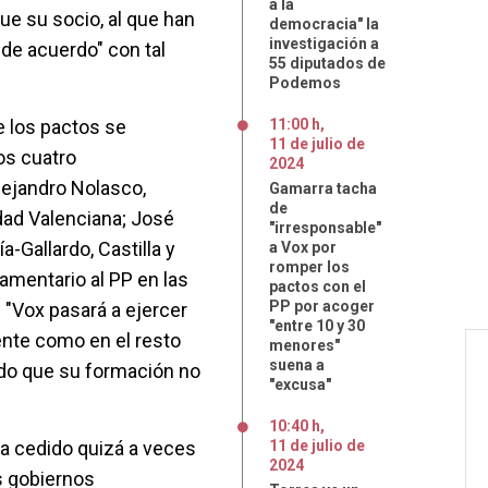
a la
ue su socio, al que han
democracia" la
investigación a
de acuerdo" con tal
55 diputados de
Podemos
de los pactos se
11:00 h
,
11
de
julio
de
los cuatro
2024
ejandro Nolasco,
Gamarra tacha
de
dad Valenciana; José
"irresponsable"
a-Gallardo, Castilla y
a Vox por
romper los
lamentario al PP en las
pactos con el
PP por acoger
. "Vox pasará a ejercer
"entre 10 y 30
ente como en el resto
menores"
suena a
ndo que su formación no
"excusa"
10:40 h
,
a cedido quizá a veces
11
de
julio
de
2024
s gobiernos