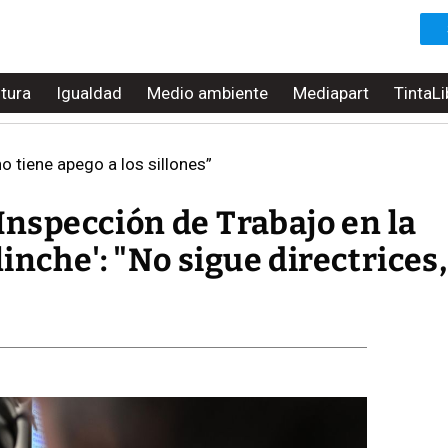
ltura
Igualdad
Medio ambiente
Mediapart
TintaLi
o tiene apego a los sillones”
 Inspección de Trabajo en la
inche': "No sigue directrices,