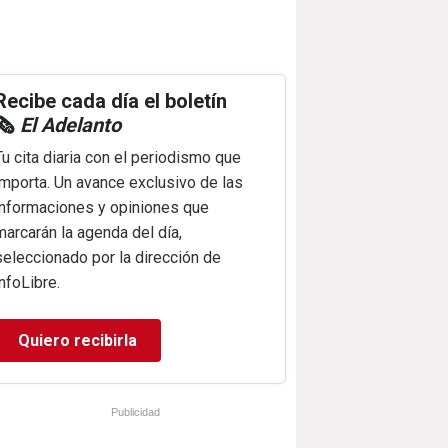
Recibe cada día el boletín
🗞️
El Adelanto
Tu cita diaria con el periodismo que
importa. Un avance exclusivo de las
informaciones y opiniones que
marcarán la agenda del día,
seleccionado por la dirección de
infoLibre.
Quiero recibirla
Publicidad