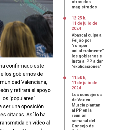
otros dos
magistrados
12:25 h
,
11
de
julio
de
2024
Abascal culpa a
Feijóo por
"romper
unilateralmente"
los gobiernos e
insta al PP a dar
, ha confirmado este
"explicaciones"
de los gobiernos de
11:50 h
,
omunidad Valenciana,
11
de
julio
de
2024
eón y retirará el apoyo
Los consejeros
 los 'populares'
de Vox en
Murcia plantan
 a ser una oposición
al PP en la
es citadas. Así lo ha
reunión
semanal del
ransmitida en vídeo al
Consejo de