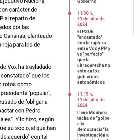
 Ejecutivo Nacional
Gobierno
con carácter de
11:30 h
,
P al reparto de
11
de
julio
de
2024
dos por las
El PSOE,
de Canarias, planteado
"encantado"
con la ruptura
a roja para los de
entre Vox y PP y
ve "perfecto"
que la
ultraderecha no
 de Vox ha trasladado
esté en los
a constatado" que los
gobiernos
autonómicos
án rotos como
presidente 'popular',
11:15 h
,
11
de
julio
de
cusado de "obligar a
2024
pactar con Pedro
Irene Montero
tacha de "golpe
les". Y lo hizo, según
a la
ue su socio, al que han
democracia" la
investigación a
de acuerdo" con tal