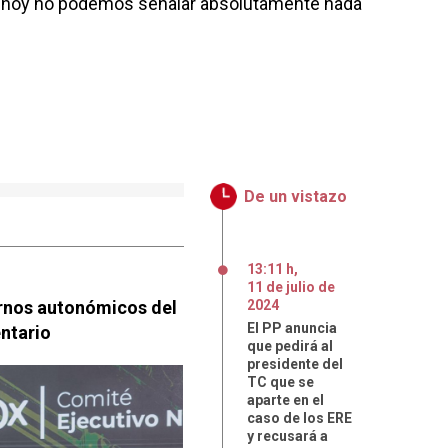
de hoy no podemos señalar absolutamente nada
De un vistazo
13:11 h
,
11
de
julio
de
rnos autonómicos del
2024
El PP anuncia
entario
que pedirá al
presidente del
TC que se
aparte en el
caso de los ERE
y recusará a