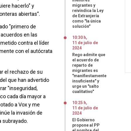
menores
iere hacerlo" y
migrantes y
reivindica la Ley
onteras abiertas”.
de Extranjería
como "la única
sado "primero de
solución"
s acuerdos en las
10:30 h
,
metido contra el líder
11
de
julio
de
2024
mente con el autócrata
Rego admite que
el acuerdo de
reparto de
migrantes es
ar el rechazo de su
"manifiestamente
 del que han advertido
insuficiente" y
urge un "salto
erar "inseguridad,
cualitativo"
co cada día mayor a
10:25 h
,
votado a Vox y me
11
de
julio
de
inúe la invasión de
2024
El Gobierno
a subrayado.
propone al PP
el nombre del