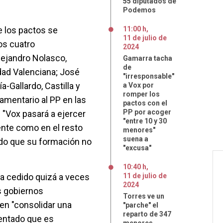
55 diputados de
Podemos
de los pactos se
11:00 h
,
11
de
julio
de
los cuatro
2024
ejandro Nolasco,
Gamarra tacha
de
dad Valenciana; José
"irresponsable"
a-Gallardo, Castilla y
a Vox por
romper los
lamentario al PP en las
pactos con el
PP por acoger
. "Vox pasará a ejercer
"entre 10 y 30
ente como en el resto
menores"
suena a
ndo que su formación no
"excusa"
10:40 h
,
a cedido quizá a veces
11
de
julio
de
2024
s gobiernos
Torres ve un
en "consolidar una
"parche" el
reparto de 347
mentado que es