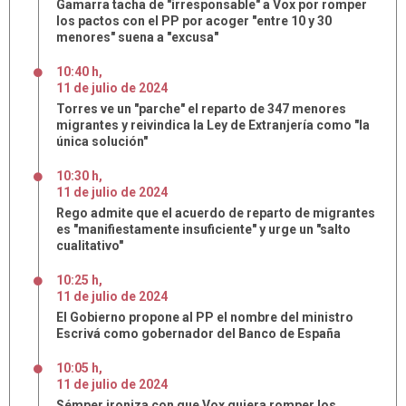
Gamarra tacha de "irresponsable" a Vox por romper
los pactos con el PP por acoger "entre 10 y 30
menores" suena a "excusa"
10:40 h
,
11
de
julio
de
2024
Torres ve un "parche" el reparto de 347 menores
migrantes y reivindica la Ley de Extranjería como "la
única solución"
10:30 h
,
11
de
julio
de
2024
Rego admite que el acuerdo de reparto de migrantes
es "manifiestamente insuficiente" y urge un "salto
cualitativo"
10:25 h
,
11
de
julio
de
2024
El Gobierno propone al PP el nombre del ministro
Escrivá como gobernador del Banco de España
10:05 h
,
11
de
julio
de
2024
Sémper ironiza con que Vox quiera romper los