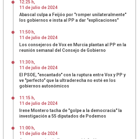
12:25 h
,
11
de
julio
de
2024
Abascal culpa a Feijóo por "romper unilateralmente"
los gobiernos e insta al PP a dar "explicaciones"
11:50 h
,
11
de
julio
de
2024
Los consejeros de Vox en Murcia plantan al PP en la
reunión semanal del Consejo de Gobierno
11:30 h
,
11
de
julio
de
2024
El PSOE, "encantado" con la ruptura entre Vox y PP y
ve "perfecto" que la ultraderecha no esté en los
gobiernos autonómicos
11:15 h
,
11
de
julio
de
2024
Irene Montero tacha de "golpe a la democracia" la
investigación a 55 diputados de Podemos
11:00 h
,
11
de
julio
de
2024