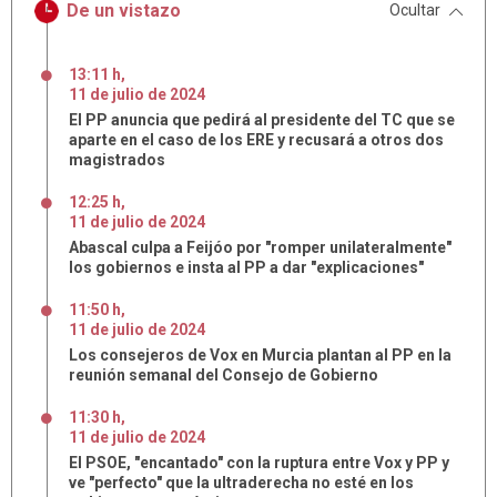
De un vistazo
Ocultar
13:11 h
,
11
de
julio
de
2024
El PP anuncia que pedirá al presidente del TC que se
aparte en el caso de los ERE y recusará a otros dos
magistrados
12:25 h
,
11
de
julio
de
2024
Abascal culpa a Feijóo por "romper unilateralmente"
los gobiernos e insta al PP a dar "explicaciones"
11:50 h
,
11
de
julio
de
2024
Los consejeros de Vox en Murcia plantan al PP en la
reunión semanal del Consejo de Gobierno
11:30 h
,
11
de
julio
de
2024
El PSOE, "encantado" con la ruptura entre Vox y PP y
ve "perfecto" que la ultraderecha no esté en los