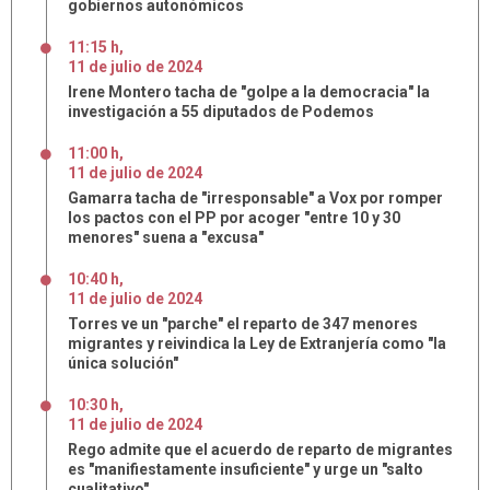
gobiernos autonómicos
11:15 h
,
11
de
julio
de
2024
Irene Montero tacha de "golpe a la democracia" la
investigación a 55 diputados de Podemos
11:00 h
,
11
de
julio
de
2024
Gamarra tacha de "irresponsable" a Vox por romper
los pactos con el PP por acoger "entre 10 y 30
menores" suena a "excusa"
10:40 h
,
11
de
julio
de
2024
Torres ve un "parche" el reparto de 347 menores
migrantes y reivindica la Ley de Extranjería como "la
única solución"
10:30 h
,
11
de
julio
de
2024
Rego admite que el acuerdo de reparto de migrantes
es "manifiestamente insuficiente" y urge un "salto
cualitativo"