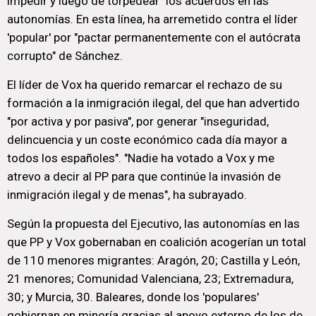
impedir y luego de torpedear" los acuerdos en las
autonomías. En esta línea, ha arremetido contra el líder
'popular' por "pactar permanentemente con el autócrata
corrupto" de Sánchez.
El líder de Vox ha querido remarcar el rechazo de su
formación a la inmigración ilegal, del que han advertido
"por activa y por pasiva", por generar "inseguridad,
delincuencia y un coste económico cada día mayor a
todos los españoles". "Nadie ha votado a Vox y me
atrevo a decir al PP para que continúe la invasión de
inmigración ilegal y de menas", ha subrayado.
Según la propuesta del Ejecutivo, las autonomías en las
que PP y Vox gobernaban en coalición acogerían un total
de 110 menores migrantes: Aragón, 20; Castilla y León,
21 menores; Comunidad Valenciana, 23; Extremadura,
30; y Murcia, 30. Baleares, donde los 'populares'
gobiernan en minoría gracias al apoyo externo de los de