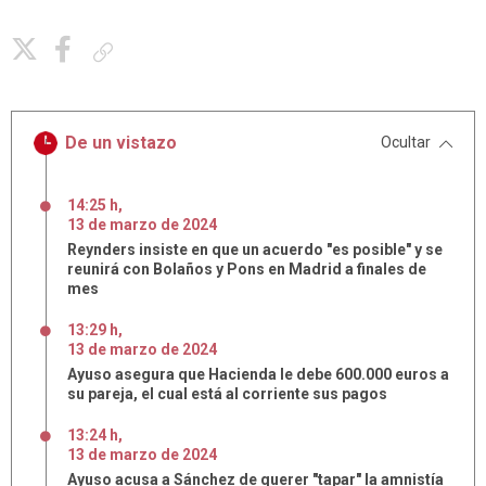
Copiar enlace
De un vistazo
Ocultar
14:25 h
,
13
de
marzo
de
2024
Reynders insiste en que un acuerdo "es posible" y se
reunirá con Bolaños y Pons en Madrid a finales de
mes
13:29 h
,
13
de
marzo
de
2024
Ayuso asegura que Hacienda le debe 600.000 euros a
su pareja, el cual está al corriente sus pagos
13:24 h
,
13
de
marzo
de
2024
Ayuso acusa a Sánchez de querer "tapar" la amnistía