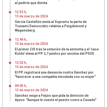
al pedirle que dimita
12:53 h
,
13
de
marzo
de
2024
García Castellón envía al Supremo la parte de
Tsunami Democràtic relativa a Puigdemont y
Wagensberg
12:46 h
,
13
de
marzo
de
2024
El primer CIS tras la votación de la amnistía y el 'caso
Koldo' eleva al PP 2,7 puntos por encima del PSOE
12:02 h
,
13
de
marzo
de
2024
El PP registrará una denuncia contra Sánchez por
"favorecer a una compañía vinculada con su mujer"
09:05 h
,
13
de
marzo
de
2024
Sánchez exige a Feijóo que pida la dimisión de
Ayuso: "Aunque le cueste el puesto como a Casado"