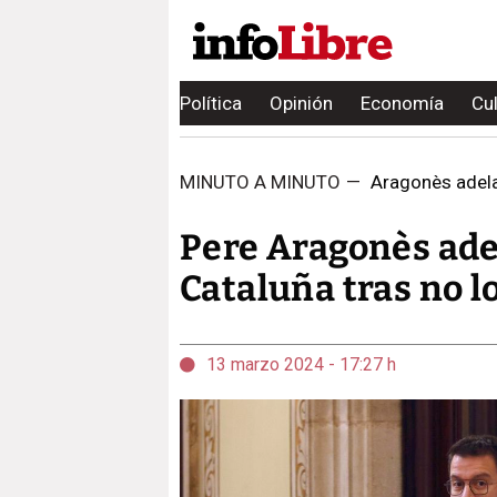
Política
Opinión
Economía
Cu
MINUTO A MINUTO
—
Aragonès adelan
Pere Aragonès ade
Cataluña tras no l
13 marzo 2024 - 17:27 h