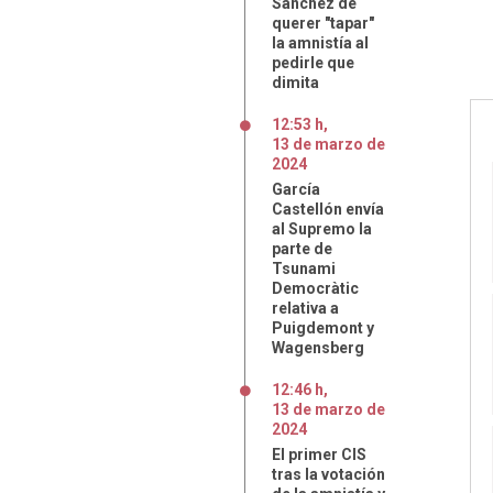
Sánchez de
querer "tapar"
la amnistía al
pedirle que
dimita
12:53 h
,
13
de
marzo
de
2024
García
Castellón envía
al Supremo la
parte de
Tsunami
Democràtic
relativa a
Puigdemont y
Wagensberg
12:46 h
,
13
de
marzo
de
2024
El primer CIS
tras la votación