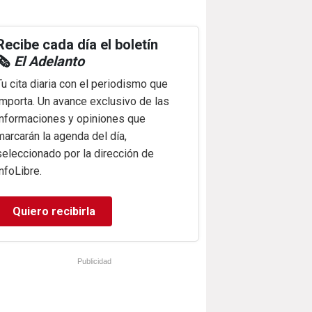
Recibe cada día el boletín
🗞️
El Adelanto
Tu cita diaria con el periodismo que
importa. Un avance exclusivo de las
informaciones y opiniones que
marcarán la agenda del día,
seleccionado por la dirección de
infoLibre.
Quiero recibirla
Publicidad