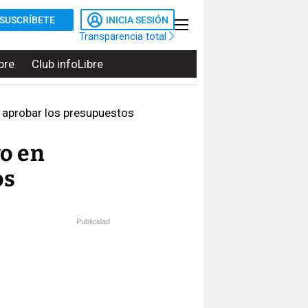
SUSCRÍBETE
INICIA SESIÓN
Transparencia total
bre
Club infoLibre
r aprobar los presupuestos
yo en
os
Publicidad