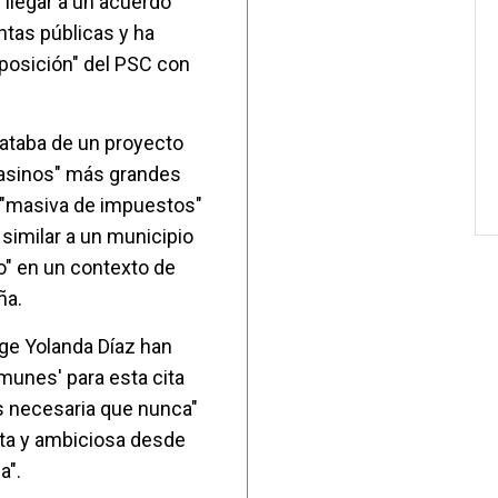
 llegar a un acuerdo
ntas públicas y ha
mposición" del PSC con
rataba de un proyecto
casinos" más grandes
a "masiva de impuestos"
similar a un municipio
o" en un contexto de
ña.
ige Yolanda Díaz han
munes' para esta cita
s necesaria que nunca"
ista y ambiciosa desde
a".