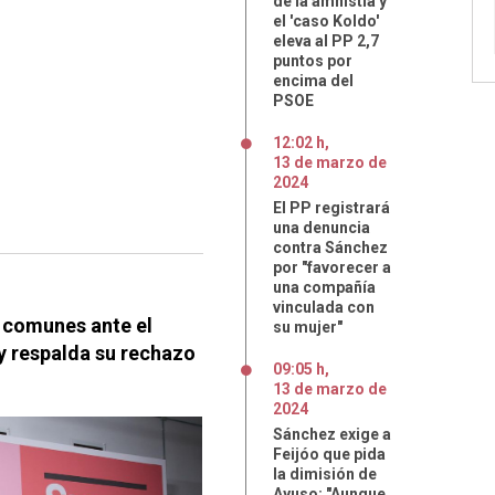
de la amnistía y
el 'caso Koldo'
eleva al PP 2,7
puntos por
encima del
PSOE
12:02 h
,
13
de
marzo
de
2024
El PP registrará
una denuncia
contra Sánchez
por "favorecer a
una compañía
vinculada con
 comunes ante el
su mujer"
y respalda su rechazo
09:05 h
,
13
de
marzo
de
2024
Sánchez exige a
Feijóo que pida
la dimisión de
Ayuso: "Aunque