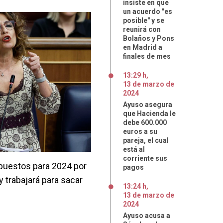
insiste en que
un acuerdo "es
posible" y se
reunirá con
Bolaños y Pons
en Madrid a
finales de mes
13:29 h
,
13
de
marzo
de
2024
Ayuso asegura
que Hacienda le
debe 600.000
euros a su
pareja, el cual
está al
corriente sus
puestos para 2024 por
pagos
y trabajará para sacar
13:24 h
,
13
de
marzo
de
2024
Ayuso acusa a