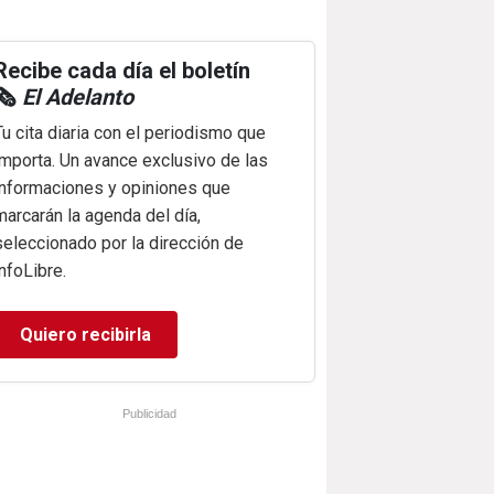
Recibe cada día el boletín
🗞️
El Adelanto
Tu cita diaria con el periodismo que
importa. Un avance exclusivo de las
informaciones y opiniones que
marcarán la agenda del día,
seleccionado por la dirección de
infoLibre.
Quiero recibirla
Publicidad