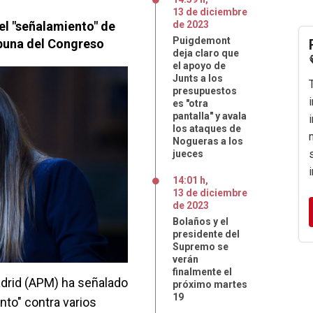
13
de
diciembre
el "señalamiento" de
de
2023
Puigdemont
ibuna del Congreso
deja claro que
el apoyo de
Junts a los
presupuestos
es "otra
pantalla" y avala
los ataques de
Nogueras a los
jueces
14:01 h
,
13
de
diciembre
de
2023
Bolaños y el
presidente del
Supremo se
verán
finalmente el
adrid (APM) ha señalado
próximo martes
19
nto" contra varios