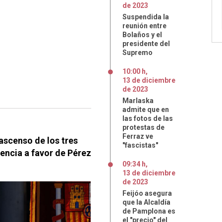
de
2023
Suspendida la
reunión entre
Bolaños y el
presidente del
Supremo
10:00 h
,
13
de
diciembre
de
2023
Marlaska
admite que en
las fotos de las
protestas de
Ferraz ve
 ascenso de los tres
"fascistas"
encia a favor de Pérez
09:34 h
,
13
de
diciembre
de
2023
Feijóo asegura
que la Alcaldía
de Pamplona es
el "precio" del