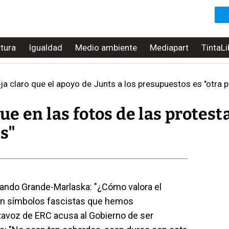
ltura
Igualdad
Medio ambiente
Mediapart
TintaLi
laro que el apoyo de Junts a los presupuestos es "otra pantalla" y
e en las fotos de las protest
as"
nando Grande-Marlaska: "¿Cómo valora el
on símbolos fascistas que hemos
rtavoz de ERC acusa al Gobierno de ser