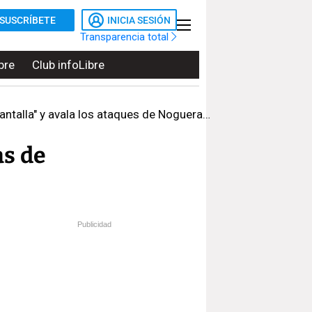
SUSCRÍBETE
INICIA SESIÓN
Transparencia total
bre
Club infoLibre
 avala los ataques de Nogueras a los jueces
as de
Publicidad