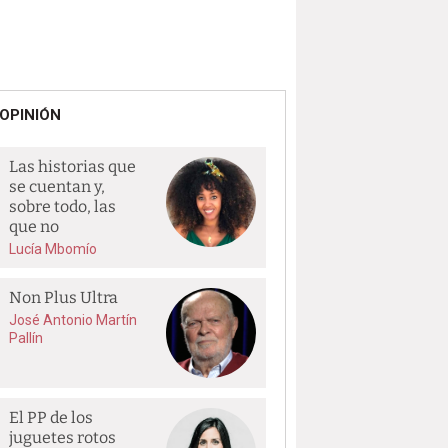
OPINIÓN
Las historias que
se cuentan y,
sobre todo, las
que no
Lucía Mbomío
Non Plus Ultra
José Antonio Martín
Pallín
El PP de los
juguetes rotos