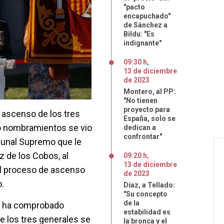
"pacto
encapuchado"
de Sánchez a
Bildu: "Es
indignante"
09:30 h
,
13
de
diciembre
de
2023
Montero, al PP:
"No tienen
proyecto para
l ascenso de los tres
España, solo se
yo nombramientos se vio
dedican a
confrontar"
ibunal Supremo que le
z de los Cobos, al
09:20 h
,
13
de
diciembre
el proceso de ascenso
de
2023
o.
Díaz, a Tellado:
"Su concepto
de la
 y ha comprobado
estabilidad es
e los tres generales se
la bronca y el