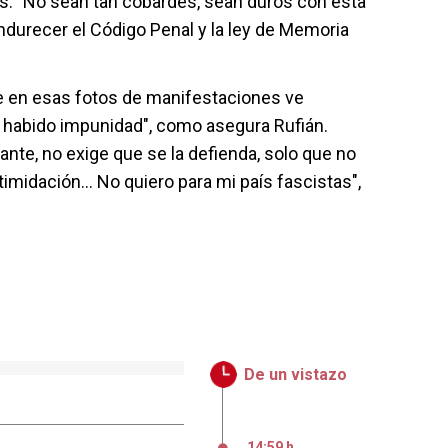
s: "No sean tan cobardes, sean duros con esta
ndurecer el Código Penal y la ley de Memoria
que en esas fotos de manifestaciones ve
a habido impunidad", como asegura Rufián.
ante, no exige que se la defienda, solo que no
 intimidación... No quiero para mi país fascistas",
De un vistazo
14:59 h
,