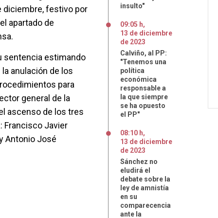
insulto"
 diciembre, festivo por
del apartado de
09:05 h
,
13
de
diciembre
nsa.
de
2023
Calviño, al PP:
u sentencia estimando
"Tenemos una
la anulación de los
política
económica
procedimientos para
responsable a
ector general de la
la que siempre
se ha opuesto
del ascenso de los tres
el PP"
: Francisco Javier
08:10 h
,
 y Antonio José
13
de
diciembre
de
2023
Sánchez no
eludirá el
debate sobre la
ley de amnistía
en su
comparecencia
ante la