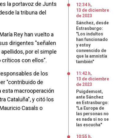
tes la portavoz de Junts
12:34 h
,
13
de
diciembre
esde la tribuna del
de
2023
Sánchez, desde
Estrasburgo:
María Rey han vuelto a
"Los indultos
han funcionado
 sus dirigentes "señalen
y estoy
convencido de
apellidos, por el simple
que la amnistía
ríticos con ellos".
también"
responsables de los
11:42 h
,
13
de
diciembre
r "contribuido de
de
2023
 a esta macrooperación
Puigdemont,
ante Sánchez
a Cataluña", y citó los
en Estrasburgo:
Mauricio Casals o
"La Europa de
las personas no
es nada si no se
las escucha"
10:55 h
,