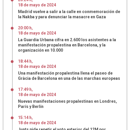
18
de
mayo
de
2024
Madrid vuelve a salir a la calle en conmemoración de
la Nakba y para denunciar la masacre en Gaza
20:00 h
,
18
de
mayo
de
2024
La Guardia Urbana cifra en 2.600 los asistentes a la
manifestación propalestina en Barcelona, y la
organización en 10.000
18:44 h
,
18
de
mayo
de
2024
Una manifestación propalestina llena el paseo de
Gràcia de Barcelona en una de las marchas europeas
17:49 h
,
18
de
mayo
de
2024
Nuevas manifestaciones propalestinas en Londres,
París y Berlín
15:14 h
,
18
de
mayo
de
2024
Junts pide repetir el voto exterior del 12M por