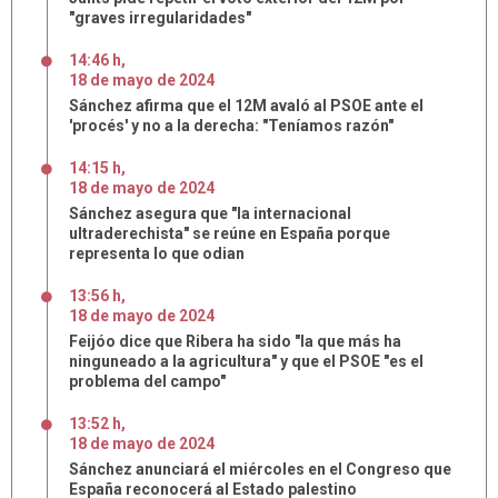
"graves irregularidades"
14:46 h
,
18
de
mayo
de
2024
Sánchez afirma que el 12M avaló al PSOE ante el
'procés' y no a la derecha: "Teníamos razón"
14:15 h
,
18
de
mayo
de
2024
Sánchez asegura que "la internacional
ultraderechista" se reúne en España porque
representa lo que odian
13:56 h
,
18
de
mayo
de
2024
Feijóo dice que Ribera ha sido "la que más ha
ninguneado a la agricultura" y que el PSOE "es el
problema del campo"
13:52 h
,
18
de
mayo
de
2024
Sánchez anunciará el miércoles en el Congreso que
España reconocerá al Estado palestino