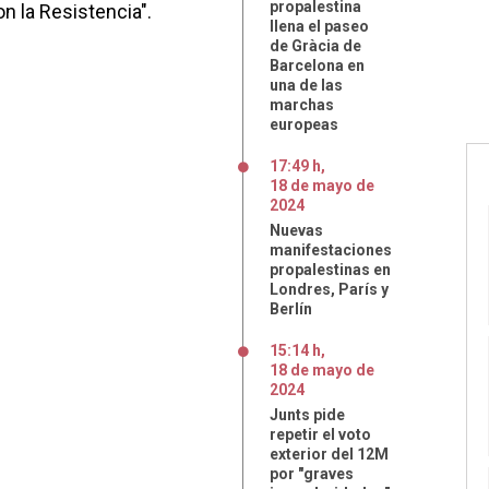
propalestina
on la Resistencia".
llena el paseo
de Gràcia de
Barcelona en
una de las
marchas
europeas
17:49 h
,
18
de
mayo
de
2024
Nuevas
manifestaciones
propalestinas en
Londres, París y
Berlín
15:14 h
,
18
de
mayo
de
2024
Junts pide
repetir el voto
exterior del 12M
por "graves