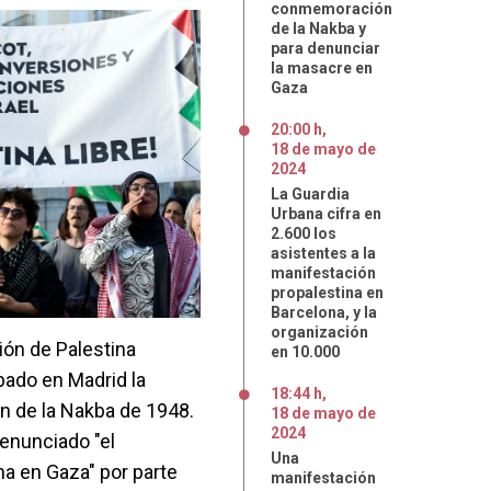
conmemoración
de la Nakba y
para denunciar
la masacre en
Gaza
20:00 h
,
18
de
mayo
de
2024
La Guardia
Urbana cifra en
2.600 los
asistentes a la
manifestación
propalestina en
Barcelona, y la
organización
ión de Palestina
en 10.000
ado en Madrid la
18:44 h
,
 de la Nakba de 1948.
18
de
mayo
de
2024
enunciado "el
Una
na en Gaza" por parte
manifestación