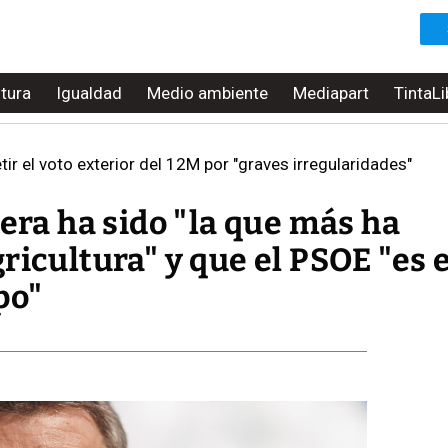
ltura
Igualdad
Medio ambiente
Mediapart
TintaLi
ir el voto exterior del 12M por "graves irregularidades"
bera ha sido "la que más ha
ricultura" y que el PSOE "es e
po"