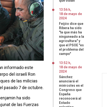
que odian
13:56 h
,
18
de
mayo
de
2024
Feijóo dice que
Ribera ha sido
"la que más ha
ninguneado a la
agricultura" y
que el PSOE "es
el problema del
campo"
13:52 h
,
an informado este
18
de
mayo
de
2024
rpo del israelí Ron
Sánchez
ques de las milicias
anunciará el
miércoles en el
 del pasado 7 de octubre.
Congreso que
España
Benjamin ha sido
reconocerá al
Estado
junat de las Fuerzas