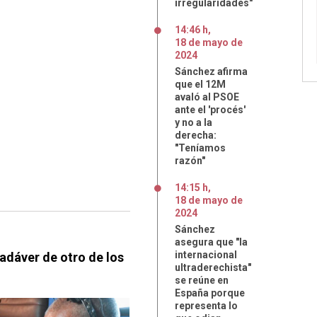
irregularidades"
14:46 h
,
18
de
mayo
de
2024
Sánchez afirma
que el 12M
avaló al PSOE
ante el 'procés'
y no a la
derecha:
"Teníamos
razón"
14:15 h
,
18
de
mayo
de
2024
Sánchez
asegura que "la
internacional
cadáver de otro de los
ultraderechista"
se reúne en
España porque
representa lo