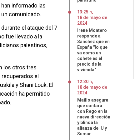
palestino
, han informado las
13:25 h
,
en un comunicado.
18
de
mayo
de
2024
 durante el ataque del 7
Irene Montero
o fue llevado a la
responde a
Sánchez que en
licianos palestinos,
España "lo que
va como un
cohete es el
precio de la
 los otros tres
vivienda"
 recuperados el
12:30 h
,
uskila y Shani Louk. El
18
de
mayo
de
icación ha permitido
2024
Maíllo asegura
bado.
que contará
con Rego en la
nueva dirección
y blinda la
alianza de IU y
Sumar