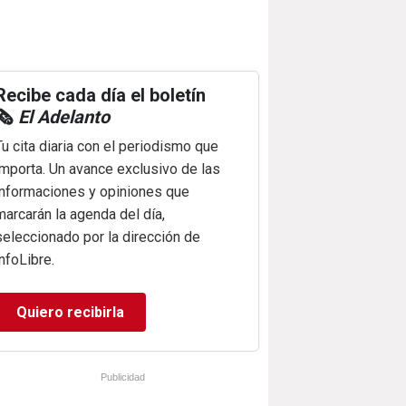
Recibe cada día el boletín
🗞️
El Adelanto
Tu cita diaria con el periodismo que
importa. Un avance exclusivo de las
informaciones y opiniones que
marcarán la agenda del día,
seleccionado por la dirección de
infoLibre.
Quiero recibirla
Publicidad