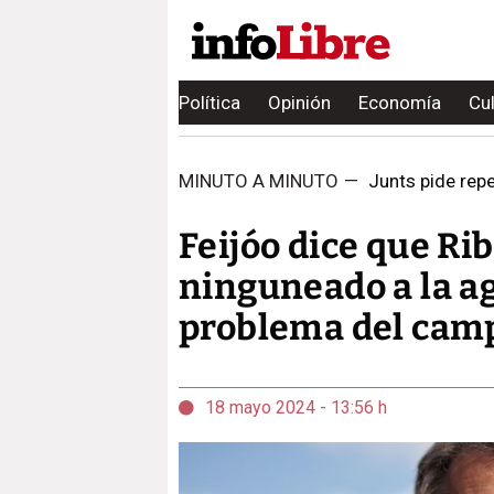
Política
Opinión
Economía
Cu
MINUTO A MINUTO
—
Junts pide repet
Feijóo dice que Ri
ninguneado a la ag
problema del cam
18 mayo 2024 - 13:56 h