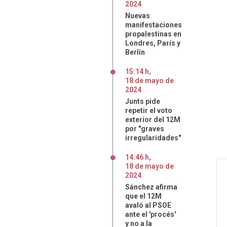
2024
Nuevas
manifestaciones
propalestinas en
Londres, París y
Berlín
15:14 h
,
18
de
mayo
de
2024
Junts pide
repetir el voto
exterior del 12M
por "graves
irregularidades"
14:46 h
,
18
de
mayo
de
2024
Sánchez afirma
que el 12M
avaló al PSOE
ante el 'procés'
y no a la