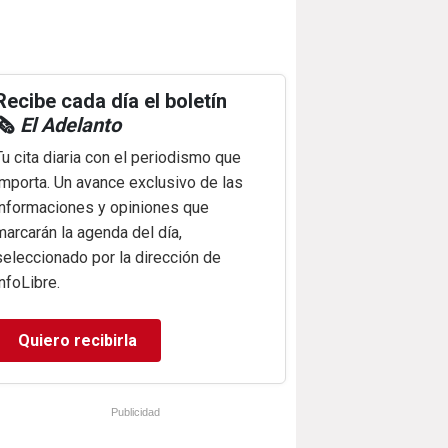
Recibe cada día el boletín
🗞️
El Adelanto
Tu cita diaria con el periodismo que
importa. Un avance exclusivo de las
informaciones y opiniones que
marcarán la agenda del día,
seleccionado por la dirección de
infoLibre.
Quiero recibirla
Publicidad