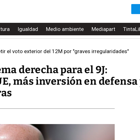
ltura
Igualdad
Medio ambiente
Mediapart
TintaLi
ir el voto exterior del 12M por "graves irregularidades"
ema derecha para el 9J:
UE, más inversión en defensa
ras