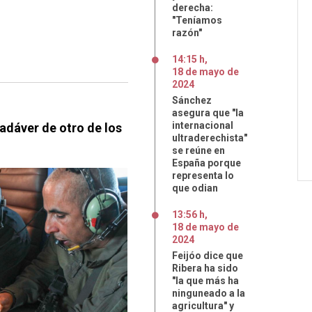
derecha:
"Teníamos
razón"
14:15 h
,
18
de
mayo
de
2024
Sánchez
asegura que "la
internacional
cadáver de otro de los
ultraderechista"
se reúne en
España porque
representa lo
que odian
13:56 h
,
18
de
mayo
de
2024
Feijóo dice que
Ribera ha sido
"la que más ha
ninguneado a la
agricultura" y