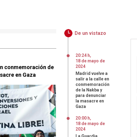
De un vistazo
20:24 h
,
18
de
mayo
de
e en conmemoración de
2024
Madrid vuelve a
asacre en Gaza
salir a la calle en
conmemoración
de la Nakba y
para denunciar
la masacre en
Gaza
20:00 h
,
18
de
mayo
de
2024
La Guardia