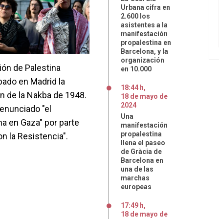
Urbana cifra en
2.600 los
asistentes a la
manifestación
propalestina en
Barcelona, y la
organización
ión de Palestina
en 10.000
ado en Madrid la
18:44 h
,
 de la Nakba de 1948.
18
de
mayo
de
2024
enunciado "el
Una
na en Gaza" por parte
manifestación
propalestina
on la Resistencia".
llena el paseo
de Gràcia de
Barcelona en
una de las
marchas
europeas
17:49 h
,
18
de
mayo
de