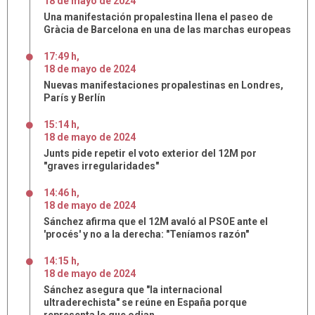
18
de
mayo
de
2024
Una manifestación propalestina llena el paseo de
Gràcia de Barcelona en una de las marchas europeas
17:49 h
,
18
de
mayo
de
2024
Nuevas manifestaciones propalestinas en Londres,
París y Berlín
15:14 h
,
18
de
mayo
de
2024
Junts pide repetir el voto exterior del 12M por
"graves irregularidades"
14:46 h
,
18
de
mayo
de
2024
Sánchez afirma que el 12M avaló al PSOE ante el
'procés' y no a la derecha: "Teníamos razón"
14:15 h
,
18
de
mayo
de
2024
Sánchez asegura que "la internacional
ultraderechista" se reúne en España porque