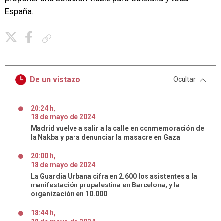
España.
Copiar enlace
De un vistazo
Ocultar
20:24 h
,
18
de
mayo
de
2024
Madrid vuelve a salir a la calle en conmemoración de
la Nakba y para denunciar la masacre en Gaza
20:00 h
,
18
de
mayo
de
2024
La Guardia Urbana cifra en 2.600 los asistentes a la
manifestación propalestina en Barcelona, y la
organización en 10.000
18:44 h
,