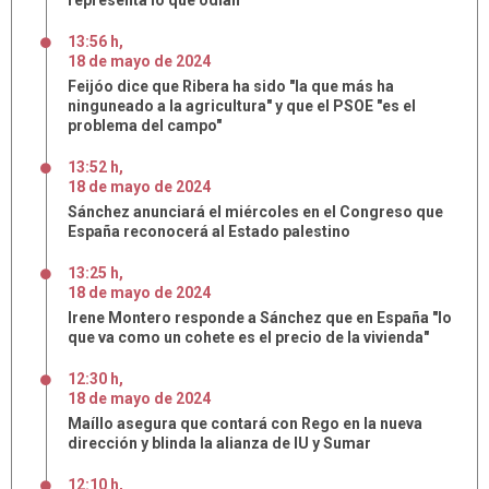
representa lo que odian
13:56 h
,
18
de
mayo
de
2024
Feijóo dice que Ribera ha sido "la que más ha
ninguneado a la agricultura" y que el PSOE "es el
problema del campo"
13:52 h
,
18
de
mayo
de
2024
Sánchez anunciará el miércoles en el Congreso que
España reconocerá al Estado palestino
13:25 h
,
18
de
mayo
de
2024
Irene Montero responde a Sánchez que en España "lo
que va como un cohete es el precio de la vivienda"
12:30 h
,
18
de
mayo
de
2024
Maíllo asegura que contará con Rego en la nueva
dirección y blinda la alianza de IU y Sumar
12:10 h
,