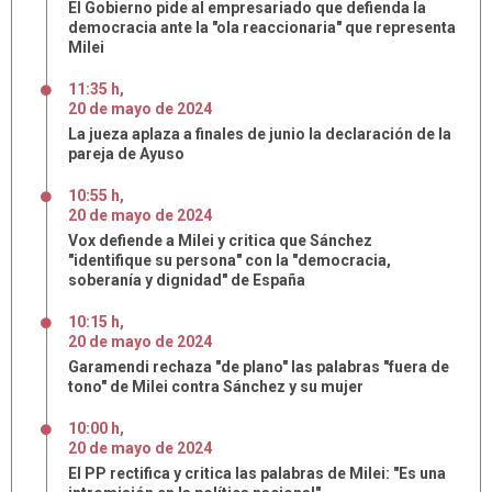
El Gobierno pide al empresariado que defienda la
democracia ante la "ola reaccionaria" que representa
Milei
11:35 h
,
20
de
mayo
de
2024
La jueza aplaza a finales de junio la declaración de la
pareja de Ayuso
10:55 h
,
20
de
mayo
de
2024
Vox defiende a Milei y critica que Sánchez
"identifique su persona" con la "democracia,
soberanía y dignidad" de España
10:15 h
,
20
de
mayo
de
2024
Garamendi rechaza "de plano" las palabras "fuera de
tono" de Milei contra Sánchez y su mujer
10:00 h
,
20
de
mayo
de
2024
El PP rectifica y critica las palabras de Milei: "Es una