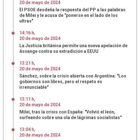
20
de
mayo
de
2024
El PSOE desdeña la respuesta del PP a las palabras
de Milei y le acusa de "ponerse en el lado de los
ultras"
14:16 h
,
20
de
mayo
de
2024
La Justicia británica permite una nueva apelación de
Assange contra su extradición a EEUU
13:21 h
,
20
de
mayo
de
2024
Sánchez, sobre la crisis abierta con Argentina: "Los
gobiernos son libres, pero el respeto es
irrenunciable"
13:11 h
,
20
de
mayo
de
2024
Milei, tras la crisis con España: "Volvió el león,
surfeando sobre una ola de lágrimas socialistas"
13:04 h
,
20
de
mayo
de
2024