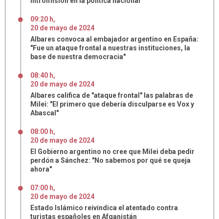
intromisión en la política nacional"
09:20 h
,
20
de
mayo
de
2024
Albares convoca al embajador argentino en España:
"Fue un ataque frontal a nuestras instituciones, la
base de nuestra democracia"
08:40 h
,
20
de
mayo
de
2024
Albares califica de "ataque frontal" las palabras de
Milei: "El primero que debería disculparse es Vox y
Abascal"
08:00 h
,
20
de
mayo
de
2024
El Gobierno argentino no cree que Milei deba pedir
perdón a Sánchez: "No sabemos por qué se queja
ahora"
07:00 h
,
20
de
mayo
de
2024
Estado Islámico reivindica el atentado contra
turistas españoles en Afganistán