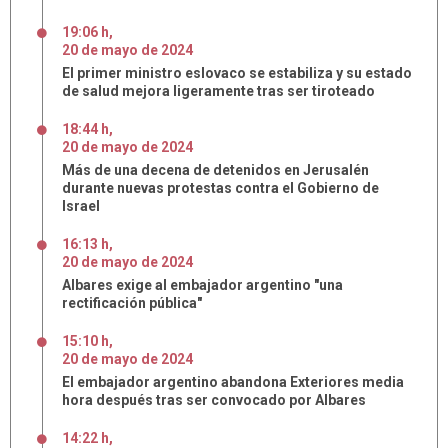
19:06 h
,
20
de
mayo
de
2024
El primer ministro eslovaco se estabiliza y su estado
de salud mejora ligeramente tras ser tiroteado
18:44 h
,
20
de
mayo
de
2024
Más de una decena de detenidos en Jerusalén
durante nuevas protestas contra el Gobierno de
Israel
16:13 h
,
20
de
mayo
de
2024
Albares exige al embajador argentino "una
rectificación pública"
15:10 h
,
20
de
mayo
de
2024
El embajador argentino abandona Exteriores media
hora después tras ser convocado por Albares
14:22 h
,