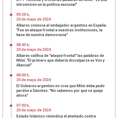
intromisión en la política nacional"
09:20 h
,
20
de
mayo
de
2024
Albares convoca al embajador argentino en España:
"Fue un ataque frontal a nuestras instituciones, la
base de nuestra democracia"
08:40 h
,
20
de
mayo
de
2024
Albares califica de "ataque frontal" las palabras de
Milei: "El primero que debería disculparse es Vox y
Abascal"
08:00 h
,
20
de
mayo
de
2024
El Gobierno argentino no cree que Milei deba pedir
perdón a Sánchez: "No sabemos por qué se queja
ahora"
07:00 h
,
20
de
mayo
de
2024
Estado Islámico reivindica el atentado contra