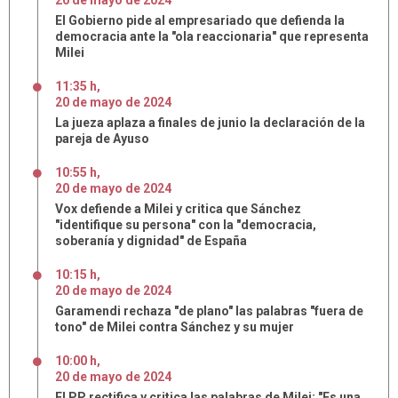
20
de
mayo
de
2024
El Gobierno pide al empresariado que defienda la
democracia ante la "ola reaccionaria" que representa
Milei
11:35 h
,
20
de
mayo
de
2024
La jueza aplaza a finales de junio la declaración de la
pareja de Ayuso
10:55 h
,
20
de
mayo
de
2024
Vox defiende a Milei y critica que Sánchez
"identifique su persona" con la "democracia,
soberanía y dignidad" de España
10:15 h
,
20
de
mayo
de
2024
Garamendi rechaza "de plano" las palabras "fuera de
tono" de Milei contra Sánchez y su mujer
10:00 h
,
20
de
mayo
de
2024
El PP rectifica y critica las palabras de Milei: "Es una