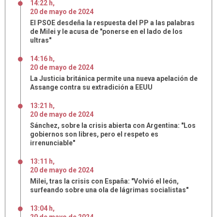
14:22 h
,
20
de
mayo
de
2024
El PSOE desdeña la respuesta del PP a las palabras
de Milei y le acusa de "ponerse en el lado de los
ultras"
14:16 h
,
20
de
mayo
de
2024
La Justicia británica permite una nueva apelación de
Assange contra su extradición a EEUU
13:21 h
,
20
de
mayo
de
2024
Sánchez, sobre la crisis abierta con Argentina: "Los
gobiernos son libres, pero el respeto es
irrenunciable"
13:11 h
,
20
de
mayo
de
2024
Milei, tras la crisis con España: "Volvió el león,
surfeando sobre una ola de lágrimas socialistas"
13:04 h
,