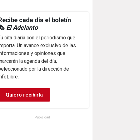
Recibe cada día el boletín
🗞️
El Adelanto
Tu cita diaria con el periodismo que
importa. Un avance exclusivo de las
informaciones y opiniones que
marcarán la agenda del día,
seleccionado por la dirección de
infoLibre.
Quiero recibirla
Publicidad