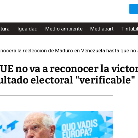
ltura
Igualdad
Medio ambiente
Mediapart
TintaLi
ocerá la reelección de Maduro en Venezuela hasta que no se 
 UE no va a reconocer la victo
ltado electoral "verificable"