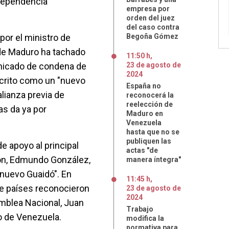
ndependencia
empresa por
orden del juez
del caso contra
por el ministro de
Begoña Gómez
o de Maduro ha tachado
11:50 h
,
unicado de condena de
23
de
agosto
de
2024
scrito como un "nuevo
España no
alianza previa de
reconocerá la
reelección de
as da ya por
Maduro en
Venezuela
hasta que no se
publiquen las
e apoyo al principal
actas "de
ión, Edmundo González,
manera íntegra"
nuevo Guaidó". En
11:45 h
,
e países reconocieron
23
de
agosto
de
2024
amblea Nacional, Juan
Trabajo
o de Venezuela.
modifica la
normativa para