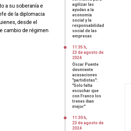
agilizar las
o a su soberanía e
ayudas a la
efe de la diplomacia
economía
social y la
uienes, desde el
responsabilidad
 de cambio de régimen
social de las
empresas
11:35 h
,
23
de
agosto
de
2024
Óscar Puente
desmiente
acusaciones
"partidistas":
"Solo falta
escuchar que
con Franco los
trenes iban
mejor"
11:30 h
,
23
de
agosto
de
2024