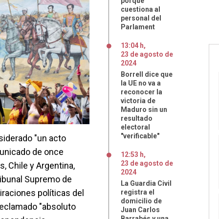
porque
cuestiona al
personal del
Parlament
13:04 h
,
23
de
agosto
de
2024
Borrell dice que
la UE no va a
reconocer la
victoria de
Maduro sin un
resultado
electoral
"verificable"
siderado "un acto
municado de once
12:53 h
,
23
de
agosto
de
, Chile y Argentina,
2024
ribunal Supremo de
La Guardia Civil
iraciones políticas del
registra el
domicilio de
reclamado "absoluto
Juan Carlos
Barrabés y una