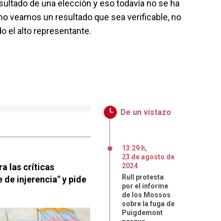
sultado de una elección y eso todavía no se ha
 no veamos un resultado que sea verificable, no
do el alto representante.
De un vistazo
13:29 h
,
23
de
agosto
de
a las críticas
2024
Rull protesta
 de injerencia" y pide
por el informe
de los Mossos
sobre la fuga de
Puigdemont