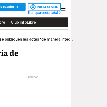
SUSCRÍBETE
INICIA SESIÓN
Transparencia total
bre
Club infoLibre
publiquen las actas "de manera íntegra"
ria de
Publicidad