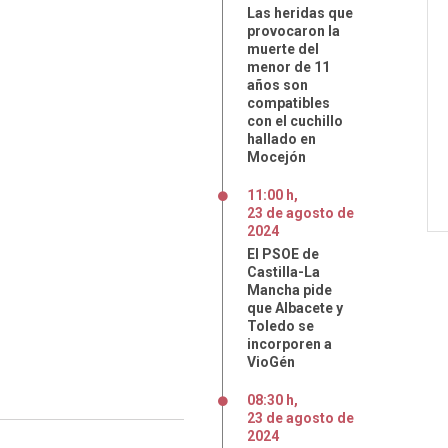
Las heridas que
provocaron la
muerte del
menor de 11
años son
compatibles
con el cuchillo
hallado en
Mocejón
11:00 h
,
23
de
agosto
de
2024
El PSOE de
Castilla-La
Mancha pide
que Albacete y
Toledo se
incorporen a
VioGén
08:30 h
,
23
de
agosto
de
2024