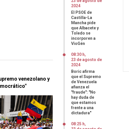
23
de
agosto
de
2024
El PSOE de
Castilla-La
Mancha pide
que Albacete y
Toledo se
incorporen a
VioGén
08:30 h
,
23
de
agosto
de
2024
Boric afirma
que el Supremo
 Supremo venezolano y
de Venezuela
emocrático"
afianza el
"fraude": "No
hay duda de
que estamos
frente a una
dictadura"
08:25 h
,