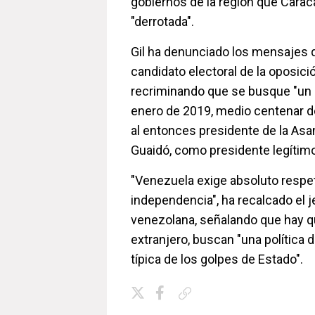
gobiernos de la región que Carac
"derrotada".
Gil ha denunciado los mensajes d
candidato electoral de la oposic
recriminando que se busque "un 
enero de 2019, medio centenar d
al entonces presidente de la As
Guaidó, como presidente legítim
"Venezuela exige absoluto respet
independencia", ha recalcado el j
venezolana, señalando que hay q
extranjero, buscan "una política
típica de los golpes de Estado".
Copiar enlace