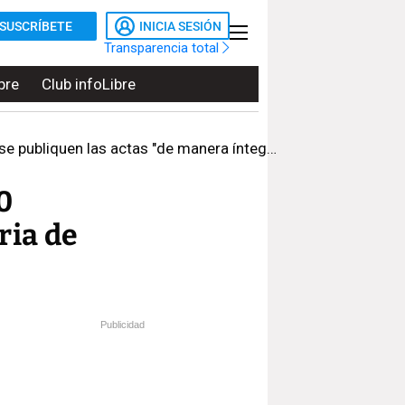
SUSCRÍBETE
INICIA SESIÓN
Transparencia total
bre
Club infoLibre
publiquen las actas "de manera íntegra"
0
ria de
Publicidad