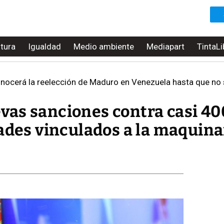
ltura
Igualdad
Medio ambiente
Mediapart
TintaLi
ocerá la reelección de Maduro en Venezuela hasta que no se 
as sanciones contra casi 40
ades vinculados a la maquina