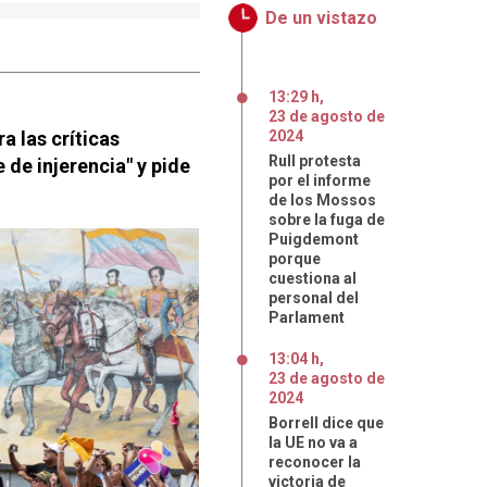
De un vistazo
13:29 h
,
23
de
agosto
de
a las críticas
2024
Rull protesta
 de injerencia" y pide
por el informe
de los Mossos
sobre la fuga de
Puigdemont
porque
cuestiona al
personal del
Parlament
13:04 h
,
23
de
agosto
de
2024
Borrell dice que
la UE no va a
reconocer la
victoria de