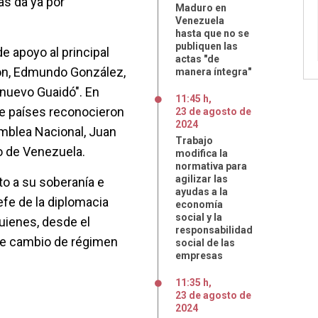
as da ya por
Maduro en
Venezuela
hasta que no se
publiquen las
e apoyo al principal
actas "de
ión, Edmundo González,
manera íntegra"
nuevo Guaidó". En
11:45 h
,
e países reconocieron
23
de
agosto
de
2024
amblea Nacional, Juan
Trabajo
o de Venezuela.
modifica la
normativa para
agilizar las
o a su soberanía e
ayudas a la
efe de la diplomacia
economía
social y la
uienes, desde el
responsabilidad
 de cambio de régimen
social de las
empresas
11:35 h
,
23
de
agosto
de
2024