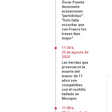
Óscar Puente
desmiente
acusaciones
"partidistas":
"Solo falta
escuchar que
con Franco los
trenes iban
mejor"
11:30 h
,
23
de
agosto
de
2024
Las heridas que
provocaron la
muerte del
menor de 11
años son
compatibles
con el cuchillo
hallado en
Mocejón
11:00 h
,