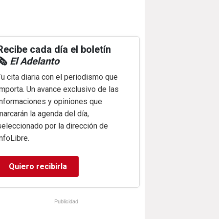
Recibe cada día el boletín
🗞️
El Adelanto
Tu cita diaria con el periodismo que
importa. Un avance exclusivo de las
informaciones y opiniones que
marcarán la agenda del día,
seleccionado por la dirección de
infoLibre.
Quiero recibirla
Publicidad