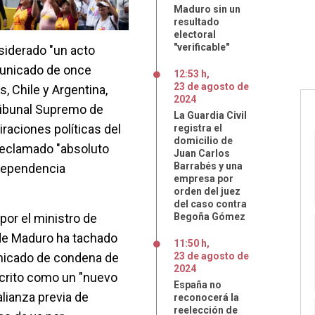
Maduro sin un
resultado
electoral
"verificable"
siderado "un acto
municado de once
12:53 h
,
23
de
agosto
de
, Chile y Argentina,
2024
ribunal Supremo de
La Guardia Civil
iraciones políticas del
registra el
domicilio de
reclamado "absoluto
Juan Carlos
Barrabés y una
ndependencia
empresa por
orden del juez
del caso contra
por el ministro de
Begoña Gómez
o de Maduro ha tachado
11:50 h
,
unicado de condena de
23
de
agosto
de
2024
scrito como un "nuevo
España no
alianza previa de
reconocerá la
reelección de