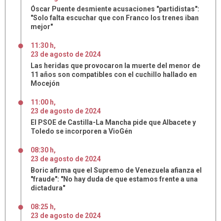
Óscar Puente desmiente acusaciones "partidistas":
"Solo falta escuchar que con Franco los trenes iban
mejor"
11:30 h
,
23
de
agosto
de
2024
Las heridas que provocaron la muerte del menor de
11 años son compatibles con el cuchillo hallado en
Mocejón
11:00 h
,
23
de
agosto
de
2024
El PSOE de Castilla-La Mancha pide que Albacete y
Toledo se incorporen a VioGén
08:30 h
,
23
de
agosto
de
2024
Boric afirma que el Supremo de Venezuela afianza el
"fraude": "No hay duda de que estamos frente a una
dictadura"
08:25 h
,
23
de
agosto
de
2024