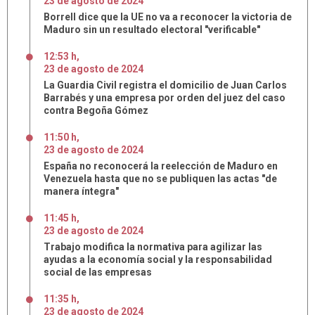
23
de
agosto
de
2024
Borrell dice que la UE no va a reconocer la victoria de
Maduro sin un resultado electoral "verificable"
12:53 h
,
23
de
agosto
de
2024
La Guardia Civil registra el domicilio de Juan Carlos
Barrabés y una empresa por orden del juez del caso
contra Begoña Gómez
11:50 h
,
23
de
agosto
de
2024
España no reconocerá la reelección de Maduro en
Venezuela hasta que no se publiquen las actas "de
manera íntegra"
11:45 h
,
23
de
agosto
de
2024
Trabajo modifica la normativa para agilizar las
ayudas a la economía social y la responsabilidad
social de las empresas
11:35 h
,
23
de
agosto
de
2024