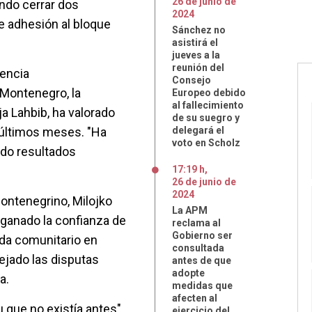
26
de
junio
de
endo cerrar dos
2024
e adhesión al bloque
Sánchez no
asistirá el
jueves a la
reunión del
rencia
Consejo
 Montenegro, la
Europeo debido
al fallecimiento
ja Lahbib, ha valorado
de su suegro y
 últimos meses. "Ha
delegará el
voto en Scholz
do resultados
17:19 h
,
26
de
junio
de
2024
montenegrino, Milojko
La APM
a ganado la confianza de
reclama al
Gobierno ser
nda comunitario en
consultada
ejado las disputas
antes de que
adopte
a.
medidas que
afecten al
que no existía antes",
ejercicio del