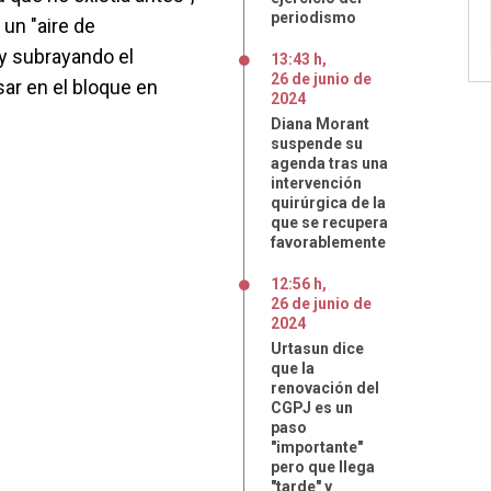
periodismo
un "aire de
y subrayando el
13:43 h
,
26
de
junio
de
ar en el bloque en
2024
Diana Morant
suspende su
agenda tras una
intervención
quirúrgica de la
que se recupera
favorablemente
12:56 h
,
26
de
junio
de
2024
Urtasun dice
que la
renovación del
CGPJ es un
paso
"importante"
pero que llega
"tarde" y