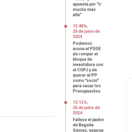
apuesta por "ir
mucho más
allá"
12:48 h
,
26
de
junio
de
2024
Podemos
acusa al PSOE
de romper el
bloque de
investidura con
el CGPJ y de
querer al PP
como "socio"
para sacar los
Presupuestos
12:13 h
,
26
de
junio
de
2024
Fallece el padre
de Begoña
Gómez, esposa