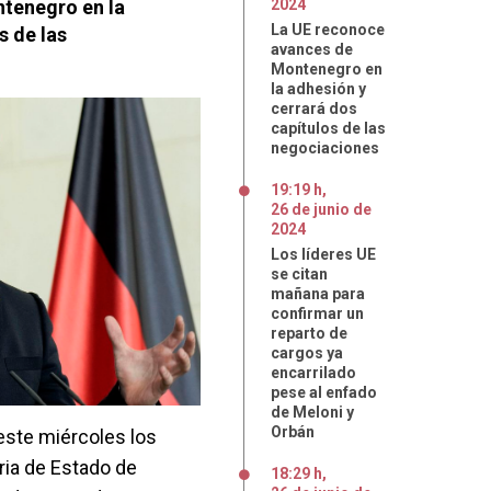
tenegro en la
2024
La UE reconoce
s de las
avances de
Montenegro en
la adhesión y
cerrará dos
capítulos de las
negociaciones
19:19 h
,
26
de
junio
de
2024
Los líderes UE
se citan
mañana para
confirmar un
reparto de
cargos ya
encarrilado
pese al enfado
de Meloni y
Orbán
este miércoles los
ia de Estado de
18:29 h
,