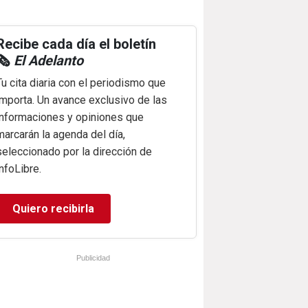
Recibe cada día el boletín
🗞️
El Adelanto
Tu cita diaria con el periodismo que
importa. Un avance exclusivo de las
informaciones y opiniones que
marcarán la agenda del día,
seleccionado por la dirección de
infoLibre.
Quiero recibirla
Publicidad