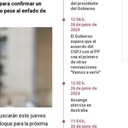
 para confirmar un
del presidente
del Gobierno
o pese al enfado de
12:06 h
,
26
de
junio
de
2024
El Gobierno
espera que el
acuerdo del
CGPJ con el PP
sea el primero
de otras
renovaciones:
"Vamos a verlo"
12:02 h
,
26
de
junio
de
2024
Assange
aterriza en
Australia
buscarán este jueves
11:54 h
,
bloque para la próxima
26
de
junio
de